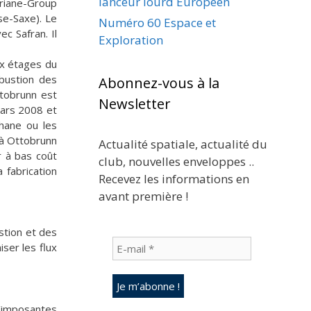
lanceur lourd Européen
Ariane-Group
se-Saxe). Le
Numéro 60 Espace et
c Safran. Il
Exploration
ux étages du
mbustion des
Abonnez-vous à la
ttobrunn est
Newsletter
mars 2008 et
thane ou les
 à Ottobrunn
Actualité spatiale, actualité du
r à bas coût
club, nouvelles enveloppes ..
 fabrication
Recevez les informations en
avant première !
stion et des
ser les flux
d’imposantes