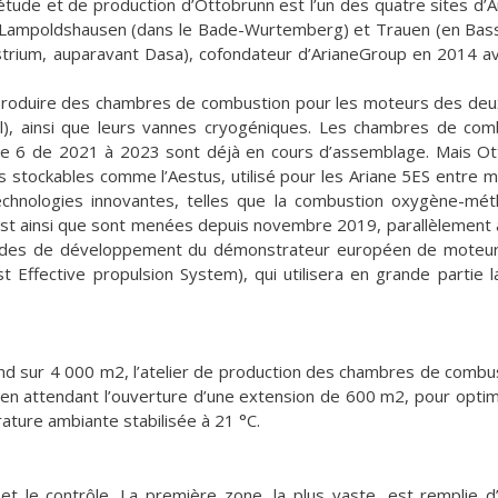
’étude et de production d’Ottobrunn est l’un des quatre sites d’
, Lampoldshausen (dans le Bade-Wurtemberg) et Trauen (en Bas
trium, auparavant Dasa), cofondateur d’ArianeGroup en 2014 ave
 produire des chambres de combustion pour les moteurs des de
riel), ainsi que leurs vannes cryogéniques. Les chambres de co
riane 6 de 2021 à 2023 sont déjà en cours d’assemblage. Mais O
 stockables comme l’Aestus, utilisé pour les Ariane 5ES entre 
technologies innovantes, telles que la combustion oxygène-mé
est ainsi que sont menées depuis novembre 2019, parallèlement
s études de développement du démonstrateur européen de moteu
fective propulsion System), qui utilisera en grande partie la
nd sur 4 000 m2, l’atelier de production des chambres de combu
n attendant l’ouverture d’une extension de 600 m2, pour optimi
ature ambiante stabilisée à 21 °C.
e et le contrôle. La première zone, la plus vaste, est remplie 