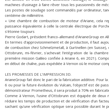
machines d’usinage à faire rêver tous les passionnés de méc
Les postes de soudage sont commandés par ordinateur, tandi
centième de millimètre.
« Une chambre de combustion de moteur d’Ariane, cela re
puissance équivalente à celle la centrale électrique de Porc
s’étonne toujours
Pierre Godart, président franco-allemand d’ArianeGroup en Al
En termes d’approvisionnement et de production, il faut auj
de combustion chez Schmelzmetall, à Gurtnellen (en Suisse), et
Ottobrunn, mi-février, s’achevait l’intégration de la cham
première mission Galileo confiée à Ariane 6, en 2021). Com
en début de chaîne, puis expédiée à Vernon où le moteur com
LES PROMESSES DE L’IMPRESSION 3D.
ArianeGroup fait donc le pari de la fabrication additive. Pour 
6 ou pour la future évolution du Vulcain, l’objectif est de p
démonstrateur Prometheus, il sera produit à 70% en fabricatio
Comme à Vernon, l’usine d’Ottobrunn est équipée de deux m
réduire les temps de production et de vérification d’un facte
sachant qu’une vérification optique sera possible durant le p