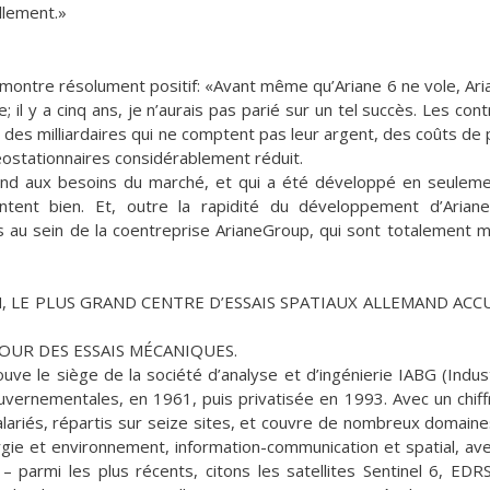
llement.»
montre résolument positif: «Avant même qu’Ariane 6 ne vole, Ar
il y a cinq ans, je n’aurais pas parié sur un tel succès. Les cont
 des milliardaires qui ne comptent pas leur argent, des coûts de 
éostationnaires considérablement réduit.
nd aux besoins du marché, et qui a été développé en seulemen
entent bien. Et, outre la rapidité du développement d’Ariane
és au sein de la coentreprise ArianeGroup, qui sont totalement m
LE PLUS GRAND CENTRE D’ESSAIS SPATIAUX ALLEMAND ACCU
OUR DES ESSAIS MÉCANIQUES.
uve le siège de la société d’analyse et d’ingénierie IABG (Indus
uvernementales, en 1961, puis privatisée en 1993. Avec un chiffr
lariés, répartis sur seize sites, et couvre de nombreux domaines 
rgie et environnement, information-communication et spatial, av
 parmi les plus récents, citons les satellites Sentinel 6, EDR