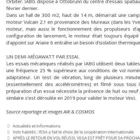
Orbiter. IABG dispose à Ottobrunn du centre d’essais spatiau
février dernier.
Dans un hall de 300 m2, haut de 14 m, démarrait une camp
moteur Vulcain 2.1 en provenance des Mureaux (dans les Yvelin
moteur, mais aussi le fonctionnement des propulseurs d’a
configuration de lancement, le moteur était toujours équipé
d’appoint sur Ariane 6 entraîne un besoin d’isolation thermique
UN DEMI-MÉGAWATT PAR ESSAI.
Les essais mécaniques réalisés par IABG utilisent deux tables 
une fréquence 25 % supérieure aux conditions de vol nomina
adaptateur. Un test de vibration, long de plusieurs mi
(essentiellement des accéléromètres) et filmé sous tous 
préparation d’un essai nécessite la présence de huit ou ne
similaire s’est déroulée en 2019 pour valider le moteur Vinci.
Source reportage et images AIR & COSMOS
Catégories
Actualités et informations
Vols habités : l’ESA a fait le choix de la coopération internationale
APRÈS LE RETOUR EN VOL RÉUSSI, VEGA EST PRÊT POUR SA PROCHA