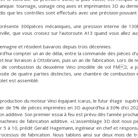
anique: tournage, usinage cinq axes et imprimantes 3D au derni
s que les contrôles sont effectués avec une précision pouvant 
présente 300pièces mécaniques, une pression interne de 130
heville, que vous croisez sur l’autoroute A13 quand vous allez a
lemagne et résident bavarois depuis trois décennies.
ourd’hui compter un an de délai, entre la commande des pièces d
 leur livraison à Ottobrunn, puis un an de fabrication. Lors de no
bre de combustion du deuxième Vinci (modèle de vol FM2, a pr
posée de quatre parties distinctes, une chambre de combustion 
plet est assemblé.
la production du moteur Vinci équipant Icarus, le futur étage supér
asser de 5% de pièces imprimées en 3D aujourd’hui à 30% d’ici 20
n additive. Son premier essai à feu est prévu dès l’année procha
achines de fabrication additive. «L’assemblage 3D doit nous 
ur 5 à 10, prédit Gerald Hagemann, ingénieur en chef et responsa
rocessus de fabrication. Nous tablons ainsi sur deux mois de tra