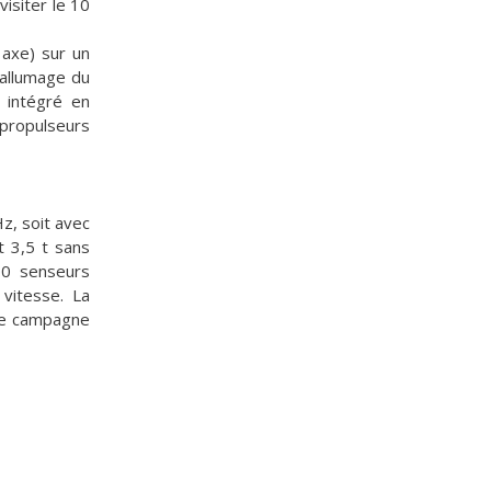
isiter le 10
axe) sur un
’allumage du
 intégré en
 propulseurs
z, soit avec
t 3,5 t sans
00 senseurs
vitesse. La
Une campagne