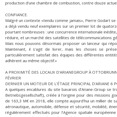
production d’une chambre de combustion, contre douze actue
CONFIANCE.
Malgré un contexte «tendu comme jamais», Pierre Godart se 
a déjà vendu neuf exemplaires sur un premier lot de quatorze; 
pourtant nombreuses : une concurrence internationale inédite,
réduire, et un marché des satellites de télécommunications g
Mais nous pouvons désormais proposer un lanceur qui répo
Maintenant, il s’agit de livrer, mais les choses se prés
particulièrement satisfait des équipes des différentes entit
adhèrent au même objectif.»
A PROXIMITÉ DES LOCAUX D’ARIANEGROUP À OTTOBRUNN, 
FÉVRIER
DERNIER UN MOTEUR DE L’ÉTAGE PRINCIPAL D’ARIANE 6 P
A quelques encablures du site bavarois d’Ariane-Group se tro
Betriebsgesellschaft), créée à l’origine pour des missions go
de 163,3 M€ en 2018, elle compte aujourd’hui un millier de sa
aéronautique, automobile, défense et sécurité, mobilité, éne
régulièrement effectués pour l’Agence spatiale européenne –