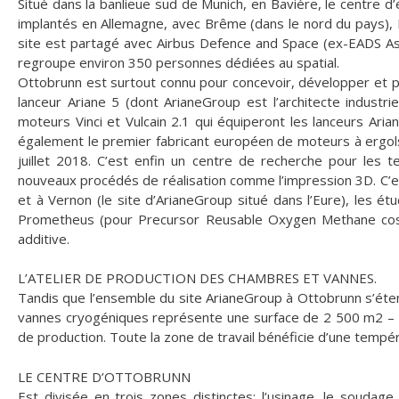
Situé dans la banlieue sud de Munich, en Bavière, le centre d
implantés en Allemagne, avec Brême (dans le nord du pays)
site est partagé avec Airbus Defence and Space (ex-EADS As
regroupe environ 350 personnes dédiées au spatial.
Ottobrunn est surtout connu pour concevoir, développer et
lanceur Ariane 5 (dont ArianeGroup est l’architecte indust
moteurs Vinci et Vulcain 2.1 qui équiperont les lanceurs A
également le premier fabricant européen de moteurs à ergols
juillet 2018. C’est enfin un centre de recherche pour les 
nouveaux procédés de réalisation comme l’impression 3D. C’
et à Vernon (le site d’ArianeGroup situé dans l’Eure), le
Prometheus (pour Precursor Reusable Oxygen Methane cost Ef
additive.
L’ATELIER DE PRODUCTION DES CHAMBRES ET VANNES.
Tandis que l’ensemble du site ArianeGroup à Ottobrunn s’éte
vannes cryogéniques représente une surface de 2 500 m2 – e
de production. Toute la zone de travail bénéficie d’une tempér
LE CENTRE D’OTTOBRUNN
Est divisée en trois zones distinctes: l’usinage, le soudag