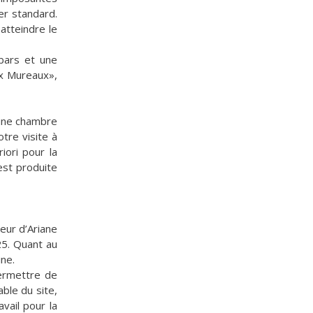
er standard.
atteindre le
bars et une
ux Mureaux»,
’une chambre
tre visite à
iori pour la
est produite
ieur d’Ariane
25. Quant au
ine.
permettre de
ble du site,
vail pour la