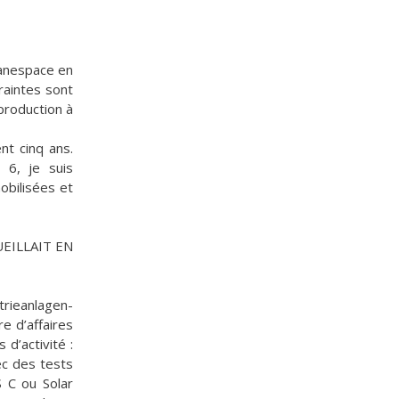
ianespace en
raintes sont
production à
t cinq ans.
 6, je suis
obilisées et
EILLAIT EN
trieanlagen-
e d’affaires
d’activité :
ec des tests
S C ou Solar