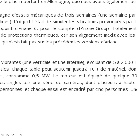
x le plus important en Allemagne, que nous avons également pu v
agne d’essais mécaniques de trois semaines (une semaine par 
es). L’objectif était de simuler les vibrations provoquées par l
ppoint d’Ariane 6, pour le compte d’Ariane-Group. Totalement
 de protections thermiques, car son alignement inédit avec les
 qui n’existait pas sur les précédentes versions d’Ariane.
vibrantes (une verticale et une latérale), évoluant de 5 à 2 000 H
les. Chaque table peut soutenir jusqu’à 10 t de matériel, don
nutes, consomme 0,5 MW. Le moteur est équipé de quelque 3
les angles par une série de caméras, dont plusieurs à haute 
uf personnes, et chaque essai est encadré par cinq personnes. 
INE MISSION