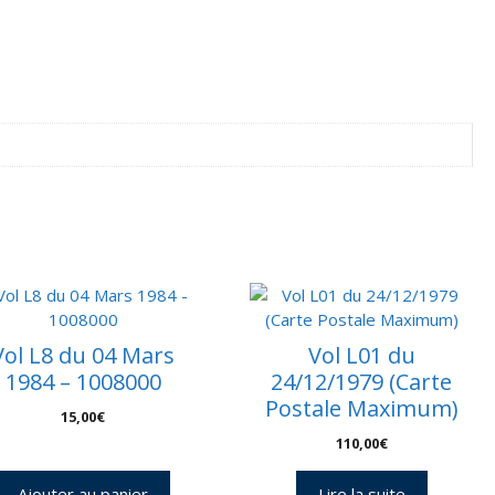
’Europe
15
Vol L8 du 04 Mars
Vol L01 du
1984 – 1008000
24/12/1979 (Carte
Postale Maximum)
15,00
€
110,00
€
Ajouter au panier
Lire la suite