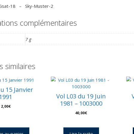
l
 Gsat-18 – Sky-Muster-2
–
C
ations complémentaires
7 g
s similaires
du 15 Janvier
Vol L03 du 19 Juin
1991
1981 – 1003000
2,00
€
40,00
€
er au panier
Lire la suite