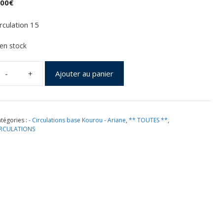
,00
€
irculation 15
 en stock
Ajouter au panier
uantité
e
RIANE
ECA
tégories :
- Circulations base Kourou - Ariane
,
** TOUTES **
,
A231
IRCULATIONS
ourou
5
ctobre
016
nveloppe
onseil
e