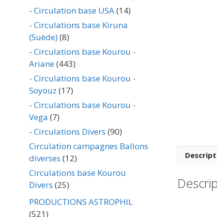
- Circulation base USA
(14)
- Circulations base Kiruna
(Suède)
(8)
- Circulations base Kourou -
Ariane
(443)
- Circulations base Kourou -
Soyouz
(17)
- Circulations base Kourou -
Vega
(7)
- Circulations Divers
(90)
Circulation campagnes Ballons
Descript
diverses
(12)
Circulations base Kourou
Descrip
Divers
(25)
PRODUCTIONS ASTROPHIL
(521)