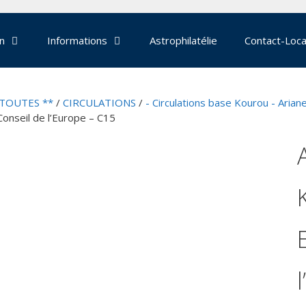
on
Informations
Astrophilatélie
Contact-Loca
 TOUTES **
/
CIRCULATIONS
/
- Circulations base Kourou - Arian
onseil de l’Europe – C15