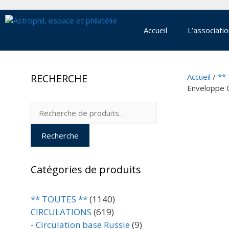
Aller
au
contenu
Accueil
L’associati
RECHERCHE
Accueil
/
**
Enveloppe C
Recherche
pour :
Recherche
Catégories de produits
** TOUTES **
(1140)
CIRCULATIONS
(619)
- Circulation base Russie
(9)