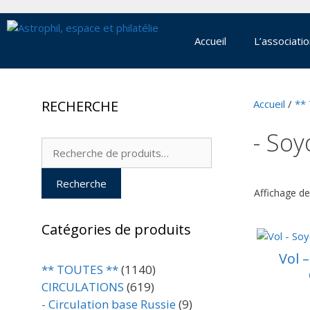
Aller
au
contenu
Accueil
L’associati
RECHERCHE
Accueil
/
**
- Soy
Recherche
pour :
Recherche
Affichage de
Catégories de produits
Vol 
** TOUTES **
(1140)
CIRCULATIONS
(619)
- Circulation base Russie
(9)