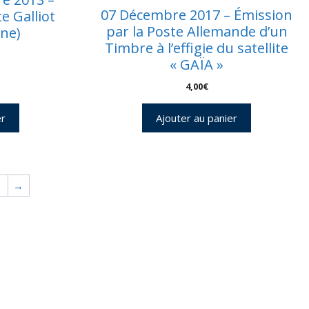
07 Décembre 2017 – Émission
e Galliot
par la Poste Allemande d’un
ne)
Timbre à l’effigie du satellite
« GAÏA »
4,00
€
er
Ajouter au panier
→