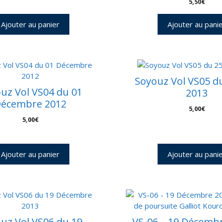
5,50
€
Ajouter au panier
Ajouter au pani
Soyouz Vol VS05 du
uz Vol VS04 du 01
2013
écembre 2012
5,00
€
5,00
€
Ajouter au panier
Ajouter au pani
uz Vol VS06 du 19
VS-06 – 19 Décembr