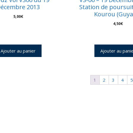
écembre 2013
Station de poursuit
Kourou (Guya
5,00
€
4,50
€
Ajouter au panier
Ajouter au pani
1
2
3
4
5