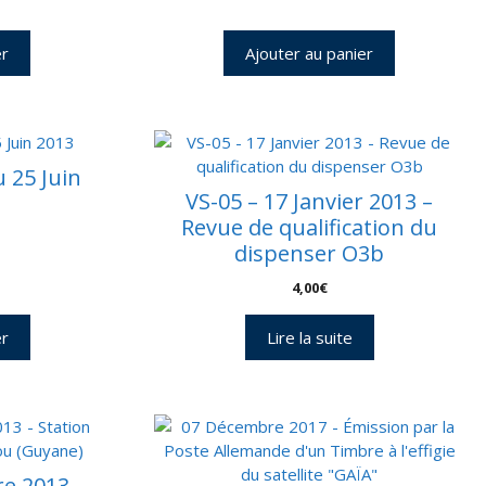
er
Ajouter au panier
 25 Juin
VS-05 – 17 Janvier 2013 –
Revue de qualification du
dispenser O3b
4,00
€
er
Lire la suite
e 2013 –