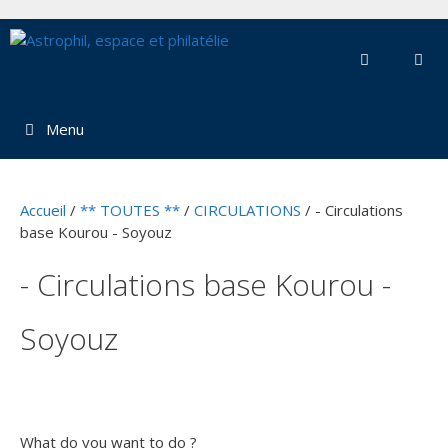
Aller
au
contenu
Menu
Accueil
/
** TOUTES **
/
CIRCULATIONS
/ - Circulations
base Kourou - Soyouz
- Circulations base Kourou -
Soyouz
What do you want to do ?