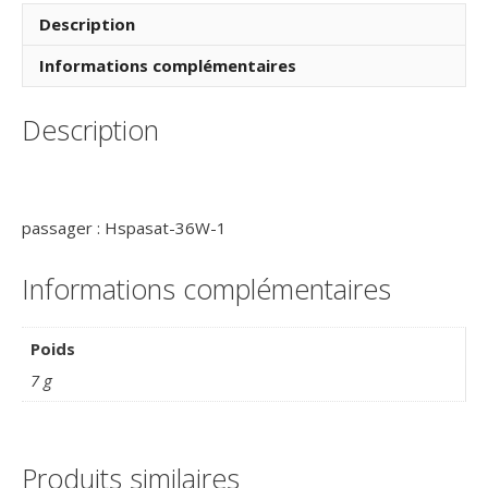
Janvier
Description
2017
–
Informations complémentaires
Enveloppe
Conseil
Description
de
l’Europe
–
C12
passager : Hspasat-36W-1
-
Réf
9300003
Informations complémentaires
Poids
7 g
Produits similaires