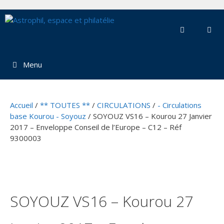
Aller
au
contenu
Menu
Accueil
/
** TOUTES **
/
CIRCULATIONS
/
- Circulations
base Kourou - Soyouz
/ SOYOUZ VS16 – Kourou 27 Janvier
2017 – Enveloppe Conseil de l’Europe – C12 – Réf
9300003
SOYOUZ VS16 – Kourou 27