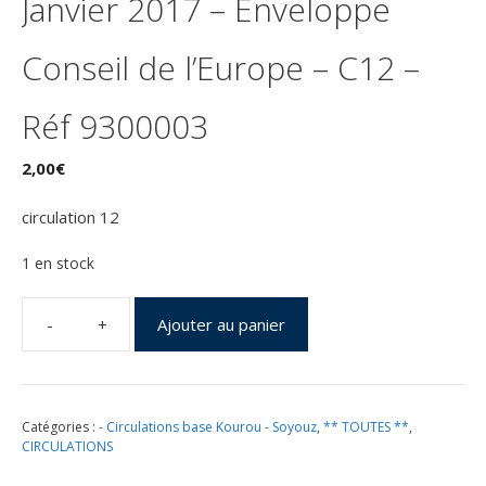
Janvier 2017 – Enveloppe
Conseil de l’Europe – C12 –
Réf 9300003
2,00
€
circulation 12
1 en stock
Ajouter au panier
quantité
de
SOYOUZ
VS16
Catégories :
- Circulations base Kourou - Soyouz
,
** TOUTES **
,
–
CIRCULATIONS
Kourou
27