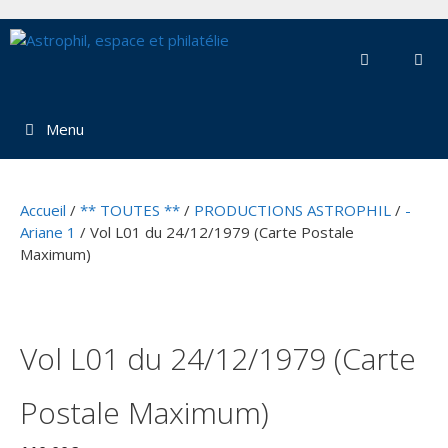
Aller
au
contenu
Menu
Accueil
/
** TOUTES **
/
PRODUCTIONS ASTROPHIL
/
-
Ariane 1
/ Vol L01 du 24/12/1979 (Carte Postale
Maximum)
Vol L01 du 24/12/1979 (Carte
Postale Maximum)