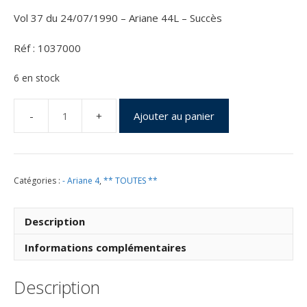
Vol 37 du 24/07/1990 – Ariane 44L – Succès
Réf : 1037000
6 en stock
Ajouter au panier
quantité
de
Vol
37
Catégories :
- Ariane 4
,
** TOUTES **
du
24
Juillet
Description
1990
-
Informations complémentaires
1037000
Description