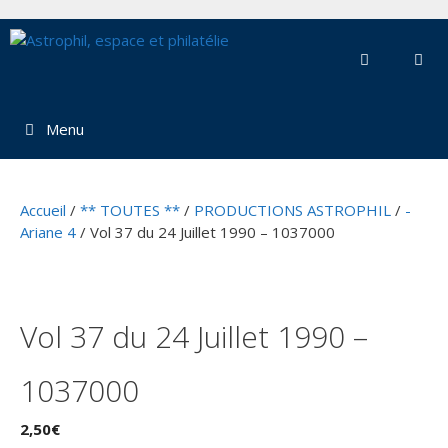
Aller
au
contenu
Menu
Accueil
/
** TOUTES **
/
PRODUCTIONS ASTROPHIL
/
-
Ariane 4
/ Vol 37 du 24 Juillet 1990 – 1037000
Vol 37 du 24 Juillet 1990 –
1037000
2,50
€