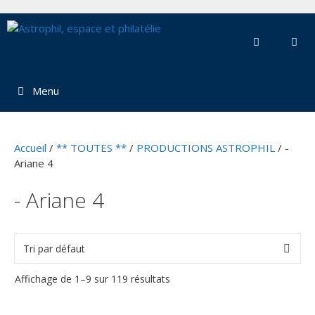
Aller
au
contenu
Menu
Accueil
/
** TOUTES **
/
PRODUCTIONS ASTROPHIL
/ -
Ariane 4
- Ariane 4
Affichage de 1–9 sur 119 résultats