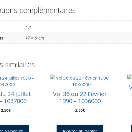
ations complémentaires
7 g
ns
17 × 9 cm
s similaires
V
du 24 Juillet
Vol 36 du 22 Février
– 1037000
1990 – 1036000
2,50
€
2,50
€
er au panier
Ajouter au panier