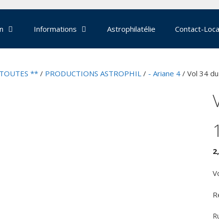
on
Informations
Astrophilatélie
Contact-Loca
 TOUTES **
/
PRODUCTIONS ASTROPHIL
/
- Ariane 4
/ Vol 34 d
2
V
R
R