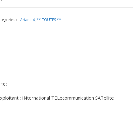
tégories :
- Ariane 4
,
** TOUTES **
rs :
ploitant : INternational TELecommunication SATellite