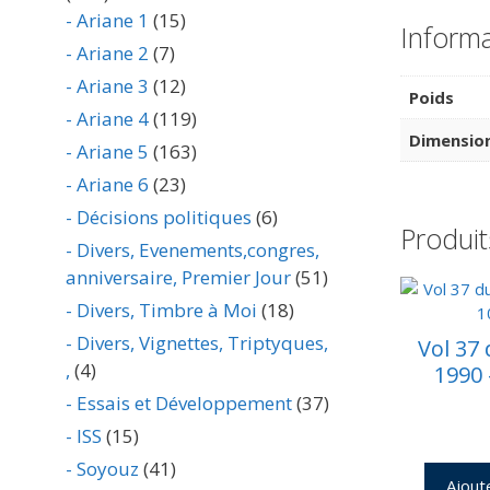
- Ariane 1
(15)
Inform
- Ariane 2
(7)
- Ariane 3
(12)
Poids
- Ariane 4
(119)
Dimensio
- Ariane 5
(163)
- Ariane 6
(23)
- Décisions politiques
(6)
Produit
- Divers, Evenements,congres,
anniversaire, Premier Jour
(51)
- Divers, Timbre à Moi
(18)
- Divers, Vignettes, Triptyques,
Vol 37 
,
(4)
1990 
- Essais et Développement
(37)
- ISS
(15)
- Soyouz
(41)
Ajout