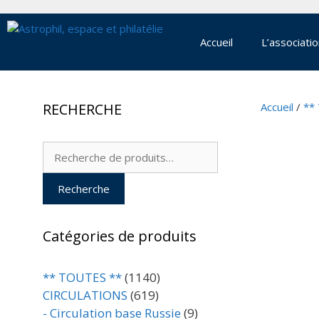
Aller
au
contenu
Accueil
L’associati
RECHERCHE
Accueil
/
**
Recherche
pour :
Recherche
Catégories de produits
** TOUTES **
(1140)
CIRCULATIONS
(619)
- Circulation base Russie
(9)