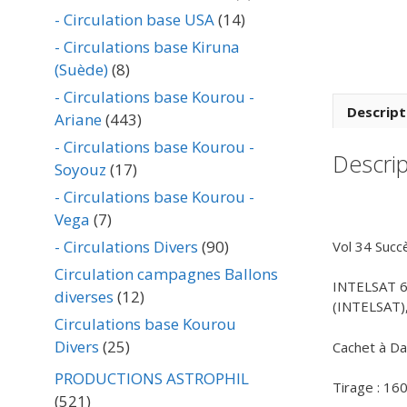
- Circulation base USA
(14)
- Circulations base Kiruna
(Suède)
(8)
- Circulations base Kourou -
Descript
Ariane
(443)
- Circulations base Kourou -
Descrip
Soyouz
(17)
- Circulations base Kourou -
Vega
(7)
- Circulations Divers
(90)
Vol 34 Succ
Circulation campagnes Ballons
INTELSAT 6F
diverses
(12)
(INTELSAT),
Circulations base Kourou
Divers
(25)
Cachet à Da
PRODUCTIONS ASTROPHIL
Tirage : 16
(521)