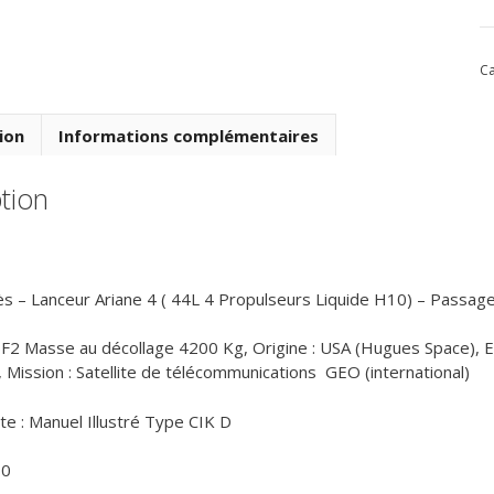
Ca
ion
Informations complémentaires
tion
ès – Lanceur Ariane 4 ( 44L 4 Propulseurs Liquide H10) – Passage
2 Masse au décollage 4200 Kg, Origine : USA (Hugues Space), Ex
 Mission : Satellite de télécommunications GEO (international)
te : Manuel Illustré Type CIK D
00