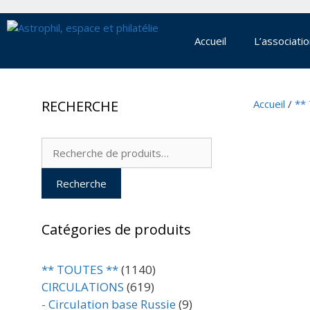
Aller
au
contenu
Accueil
L’associati
RECHERCHE
Accueil
/
**
Recherche
pour :
Recherche
Catégories de produits
** TOUTES **
(1140)
CIRCULATIONS
(619)
- Circulation base Russie
(9)