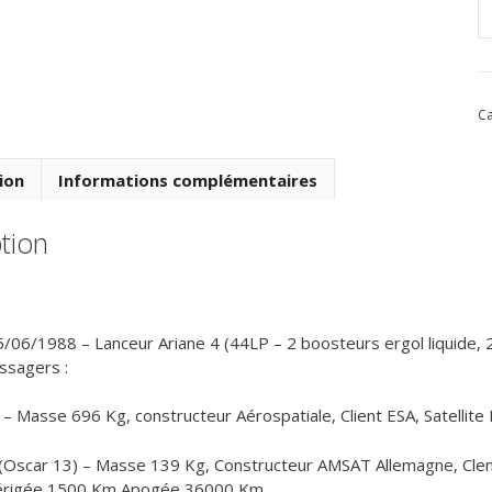
q
d
V
2
Ca
d
1
Ju
ion
Informations complémentaires
1
tion
5/06/1988 – Lanceur Ariane 4 (44LP – 2 boosteurs ergol liquide,
ssagers :
– Masse 696 Kg, constructeur Aérospatiale, Client ESA, Satellit
Oscar 13) – Masse 139 Kg, Constructeur AMSAT Allemagne, Clent 
 Périgée 1500 Km Apogée 36000 Km