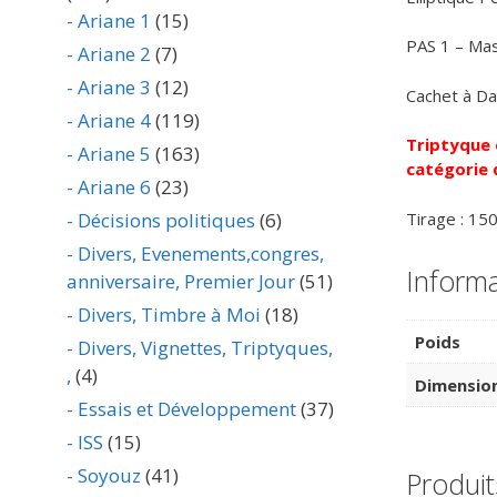
- Ariane 1
(15)
PAS 1 – Mas
- Ariane 2
(7)
- Ariane 3
(12)
Cachet à Da
- Ariane 4
(119)
Triptyque é
- Ariane 5
(163)
catégorie 
- Ariane 6
(23)
Tirage : 15
- Décisions politiques
(6)
- Divers, Evenements,congres,
Inform
anniversaire, Premier Jour
(51)
- Divers, Timbre à Moi
(18)
Poids
- Divers, Vignettes, Triptyques,
,
(4)
Dimensio
- Essais et Développement
(37)
- ISS
(15)
- Soyouz
(41)
Produit