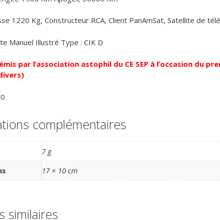
se 1220 Kg, Constructeur RCA, Client PanAmSat, Satellite de té
te Manuel Illustré Type : CIK D
mis par l’association astophil du CE SEP à l’occasion du pre
divers)
00
ations complémentaires
7 g
ns
17 × 10 cm
s similaires