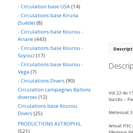
- Circulation base USA
(14)
- Circulations base Kiruna
(Suède)
(8)
- Circulations base Kourou -
Ariane
(443)
- Circulations base Kourou -
Descript
Soyouz
(17)
Descrip
- Circulations base Kourou -
Vega
(7)
- Circulations Divers
(90)
Circulation campagnes Ballons
Vol 22 du 1
diverses
(12)
Succès – Pa
Circulations base Kourou
Meteosat 3 
Divers
(25)
PRODUCTIONS ASTROPHIL
Amsat P3C (
(521)
Elliptique