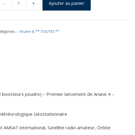
Ajouter au panier
uantité
e
ol
2
tégories :
- Ariane 4
,
** TOUTES **
u
5
in
988
 2 boosteurs poudre) – Premier lancement de Ariane 4 –
e Météorologique Géostationnaire
AMSAT international, Satellite radio amateur, Orbite