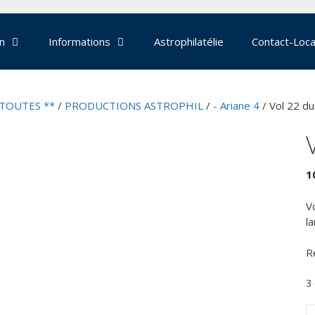
on
Informations
Astrophilatélie
Contact-Loca
 TOUTES **
/
PRODUCTIONS ASTROPHIL
/
- Ariane 4
/ Vol 22 du
1
V
l
R
3