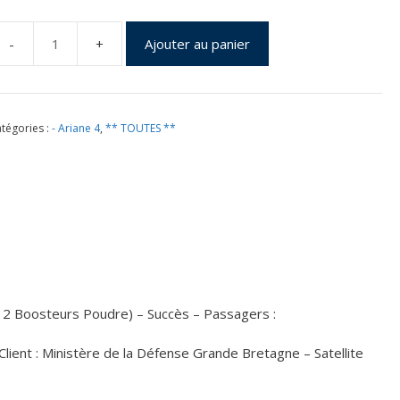
Ajouter au panier
uantité
e
ol
7
tégories :
- Ariane 4
,
** TOUTES **
u
0
écembre
988
027000
– 2 Boosteurs Poudre) – Succès – Passagers :
ient : Ministère de la Défense Grande Bretagne – Satellite