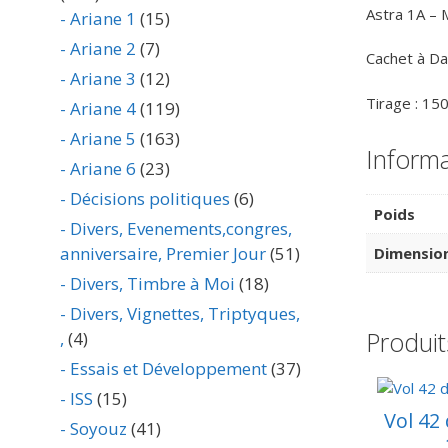
Astra 1A – 
- Ariane 1
(15)
- Ariane 2
(7)
Cachet à Da
- Ariane 3
(12)
Tirage : 15
- Ariane 4
(119)
- Ariane 5
(163)
Inform
- Ariane 6
(23)
- Décisions politiques
(6)
Poids
- Divers, Evenements,congres,
anniversaire, Premier Jour
(51)
Dimensio
- Divers, Timbre à Moi
(18)
- Divers, Vignettes, Triptyques,
Produit
,
(4)
- Essais et Développement
(37)
- ISS
(15)
Vol 42
- Soyouz
(41)