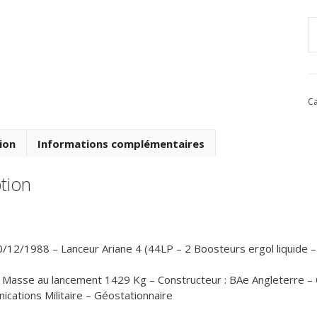
q
d
V
2
Ca
d
1
D
ion
Informations complémentaires
1
-
tion
1
0/12/1988 – Lanceur Ariane 4 (44LP – 2 Boosteurs ergol liquide 
 Masse au lancement 1429 Kg – Constructeur : BAe Angleterre – Cl
cations Militaire – Géostationnaire