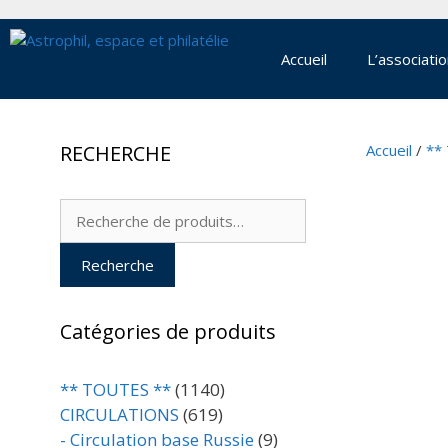
Aller
au
contenu
Accueil
L’associati
RECHERCHE
Accueil
/
**
Recherche
pour :
Recherche
Catégories de produits
** TOUTES **
(1140)
CIRCULATIONS
(619)
- Circulation base Russie
(9)