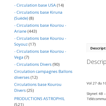
- Circulation base USA
(14)
- Circulations base Kiruna
(Suède)
(8)
- Circulations base Kourou -
Ariane
(443)
- Circulations base Kourou -
Soyouz
(17)
Descript
- Circulations base Kourou -
Vega
(7)
Descrip
- Circulations Divers
(90)
Circulation campagnes Ballons
diverses
(12)
Vol 27 du 1
Circulations base Kourou
Divers
(25)
Skynet 4B –
PRODUCTIONS ASTROPHIL
Télécommuni
(521)