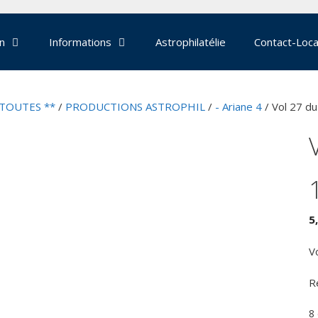
on
Informations
Astrophilatélie
Contact-Loca
 TOUTES **
/
PRODUCTIONS ASTROPHIL
/
- Ariane 4
/ Vol 27 d
5
V
R
8