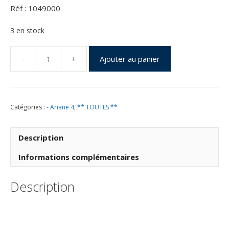
Réf : 1049000
3 en stock
Ajouter au panier
quantité
de
Vol
49
Catégories :
- Ariane 4
,
** TOUTES **
du
26
Février
Description
1992
Informations complémentaires
Description