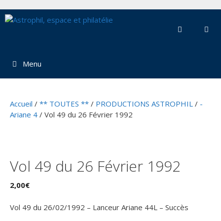
Aller
au
contenu
Menu
Accueil
/
** TOUTES **
/
PRODUCTIONS ASTROPHIL
/
-
Ariane 4
/ Vol 49 du 26 Février 1992
Vol 49 du 26 Février 1992
2,00
€
Vol 49 du 26/02/1992 – Lanceur Ariane 44L – Succès