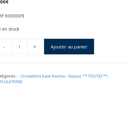
,00
€
éf 9300009
5 en stock
Ajouter au panier
uantité
e
ancement
oyouz
tégories :
- Circulations base Kourou - Soyouz
,
** TOUTES **
,
IRCULATIONS
S03
ourou
2/10/2012
nveloppe
NES