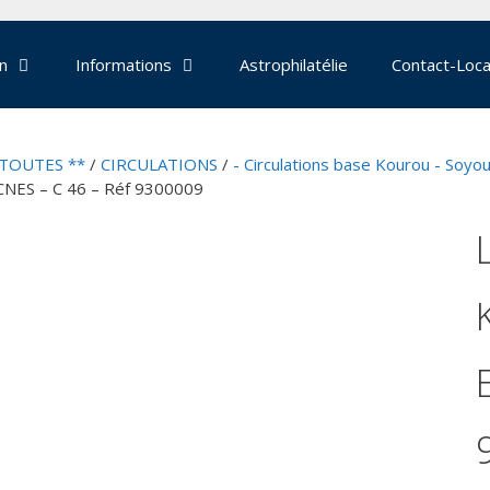
on
Informations
Astrophilatélie
Contact-Loca
 TOUTES **
/
CIRCULATIONS
/
- Circulations base Kourou - Soyo
CNES – C 46 – Réf 9300009