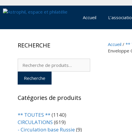
Aller
au
contenu
Accueil
L’associati
RECHERCHE
Accueil
/
**
Enveloppe 
Recherche
pour :
Recherche
Catégories de produits
** TOUTES **
(1140)
CIRCULATIONS
(619)
- Circulation base Russie
(9)