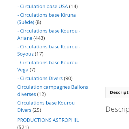
- Circulation base USA
(14)
- Circulations base Kiruna
(Suède)
(8)
- Circulations base Kourou -
Ariane
(443)
- Circulations base Kourou -
Soyouz
(17)
- Circulations base Kourou -
Vega
(7)
- Circulations Divers
(90)
Circulation campagnes Ballons
Descript
diverses
(12)
Circulations base Kourou
Descrip
Divers
(25)
PRODUCTIONS ASTROPHIL
(521)