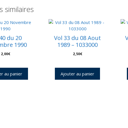
4
s similaires
-
R
9
 40 du 20
Vol 33 du 08 Aout
V
mbre 1990
1989 – 1033000
2,00
€
2,50
€
er au panier
Ajouter au panier