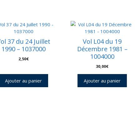
6
éf
300009
ol 37 du 24 Juillet
Vol L04 du 19
1990 – 1037000
Décembre 1981 –
1004000
2,50
€
30,00
€
Ajouter au panier
Ajouter au panier