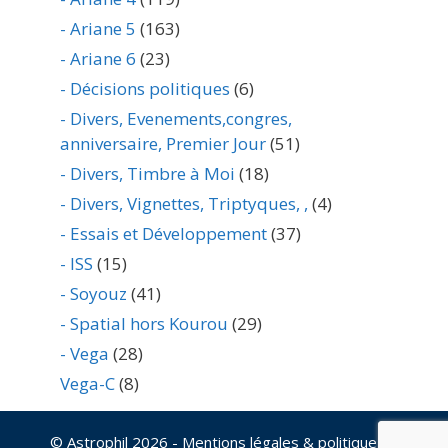
- Ariane 5
(163)
- Ariane 6
(23)
- Décisions politiques
(6)
- Divers, Evenements,congres,
anniversaire, Premier Jour
(51)
- Divers, Timbre à Moi
(18)
- Divers, Vignettes, Triptyques, ,
(4)
- Essais et Développement
(37)
- ISS
(15)
- Soyouz
(41)
- Spatial hors Kourou
(29)
- Vega
(28)
Vega-C
(8)
© Astrophil 2026
- Mentions légales & politique de