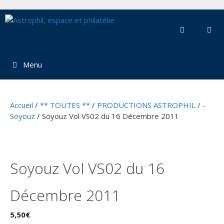
Aller
au
contenu
Menu
Accueil
/
** TOUTES **
/
PRODUCTIONS ASTROPHIL
/
-
Soyouz
/ Soyouz Vol VS02 du 16 Décembre 2011
Soyouz Vol VS02 du 16
Décembre 2011
5,50
€