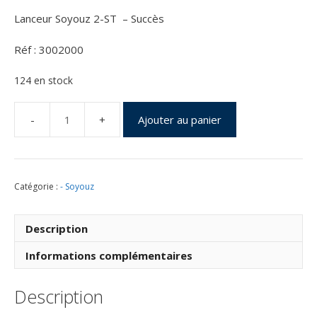
Lanceur Soyouz 2-ST – Succès
Réf : 3002000
124 en stock
Ajouter au panier
quantité
de
Soyouz
Vol
Catégorie :
- Soyouz
VS02
du
16
Description
Décembre
2011
Informations complémentaires
Description