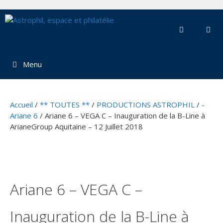
Aller
au
contenu
Menu
Accueil
/
** TOUTES **
/
PRODUCTIONS ASTROPHIL
/
-
Ariane 6
/ Ariane 6 – VEGA C – Inauguration de la B-Line à
ArianeGroup Aquitaine – 12 Juillet 2018
Ariane 6 – VEGA C –
Inauguration de la B-Line à