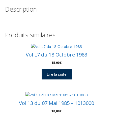
(Afrique
Description
du
Sud)
24
Septembre
1976
Produits similaires
-
C
58
-
Vol L7 du 18 Octobre 1983
9100127
15,00
€
Lire la suite
Vol 13 du 07 Mai 1985 – 1013000
10,00
€