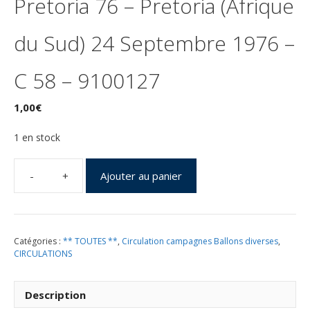
Pretoria 76 – Pretoria (Afrique
du Sud) 24 Septembre 1976 –
C 58 – 9100127
1,00
€
1 en stock
Ajouter au panier
quantité
de
Campagne
Ballon
Catégories :
** TOUTES **
,
Circulation campagnes Ballons diverses
,
Pressurisé
CIRCULATIONS
Pretoria
76
-
Description
Pretoria