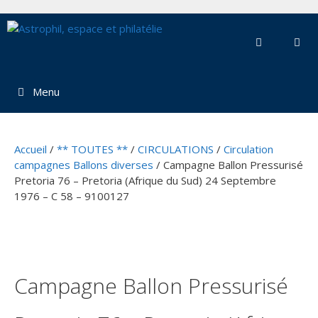
Aller
au
contenu
Menu
Accueil
/
** TOUTES **
/
CIRCULATIONS
/
Circulation
campagnes Ballons diverses
/ Campagne Ballon Pressurisé
Pretoria 76 – Pretoria (Afrique du Sud) 24 Septembre
1976 – C 58 – 9100127
Campagne Ballon Pressurisé