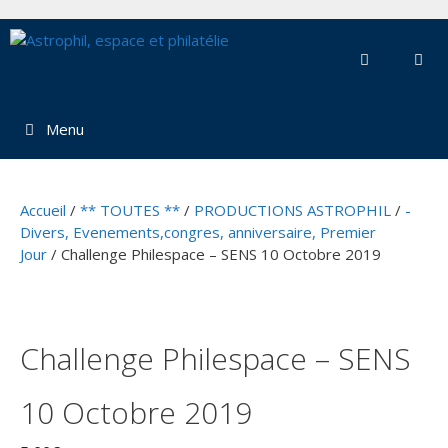
Aller
au
contenu
Menu
Accueil
/
** TOUTES **
/
PRODUCTIONS ASTROPHIL
/
-
Divers, Evenements,congres, anniversaire, Premier
Jour
/ Challenge Philespace – SENS 10 Octobre 2019
Challenge Philespace – SENS
10 Octobre 2019