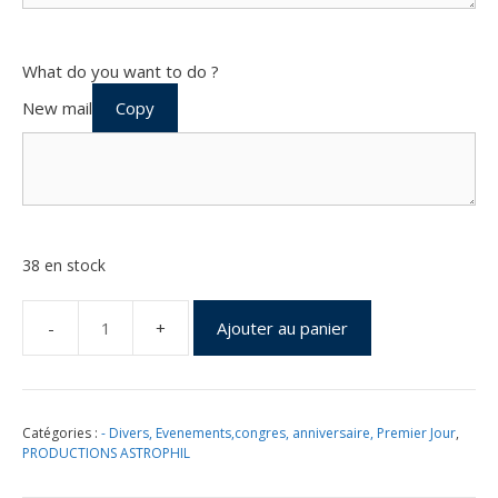
What do you want to do ?
New mail
Copy
38 en stock
Ajouter au panier
quantité
de
Challenge
Philespace
Catégories :
- Divers, Evenements,congres, anniversaire, Premier Jour
,
-
PRODUCTIONS ASTROPHIL
SENS
10