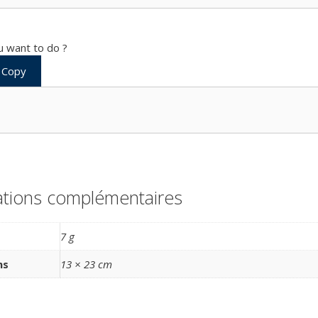
 want to do ?
Copy
ations complémentaires
7 g
ns
13 × 23 cm