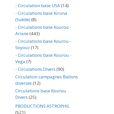
- Circulation base USA
(14)
- Circulations base Kiruna
(Suède)
(8)
- Circulations base Kourou -
Ariane
(443)
- Circulations base Kourou -
Soyouz
(17)
- Circulations base Kourou -
Vega
(7)
- Circulations Divers
(90)
Circulation campagnes Ballons
diverses
(12)
Circulations base Kourou
Divers
(25)
PRODUCTIONS ASTROPHIL
(521)