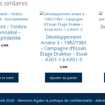
s similaires
nt – Timbre
D
nnalisé –
Développement
philatélie
Ariane 3 – 1982/1983
4,00
€
– Campagne d’Essais
Étage Drakkar – Essai
A3G1-1 à A3G1-5
5,00
€
e la suite
Ajouter au panier
phil 2026
- Mentions légales & politique de confidentialité
-
Admin