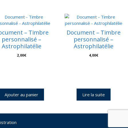
ocument – Timbre
Document – Timbre
personnalisé –
personnalisé –
Astrophilatélie
Astrophilatélie
2,00
€
4,00
€
Ajouter au panier
Lire la suite
istration