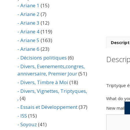
- Ariane 1
(15)
- Ariane 2
(7)
- Ariane 3
(12)
- Ariane 4
(119)
- Ariane 5
(163)
Descript
- Ariane 6
(23)
Descrip
- Décisions politiques
(6)
- Divers, Evenements,congres,
anniversaire, Premier Jour
(51)
- Divers, Timbre à Moi
(18)
Triptyque é
- Divers, Vignettes, Triptyques,
,
(4)
What do you
- Essais et Développement
(37)
New mail
- ISS
(15)
- Soyouz
(41)