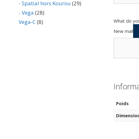
- Spatial hors Kourou
(29)
- Vega
(28)
What do you
Vega-C
(8)
New mail
Inform
Poids
Dimensio