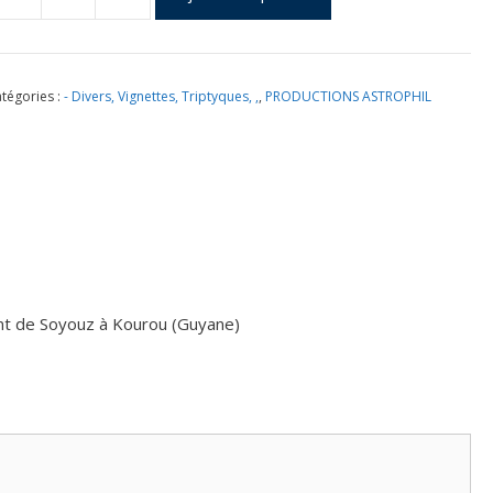
uantité
e
ocument
tégories :
- Divers, Vignettes, Triptyques, ,
,
PRODUCTIONS ASTROPHIL
riptyque
remier
ancement
e
oyouz
ourou
ent de Soyouz à Kourou (Guyane)