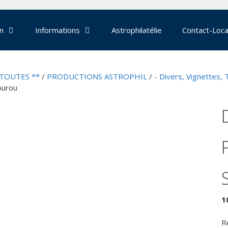
on
Informations
Astrophilatélie
Contact-Loca
 TOUTES **
/
PRODUCTIONS ASTROPHIL
/
- Divers, Vignettes, 
ourou
1
R