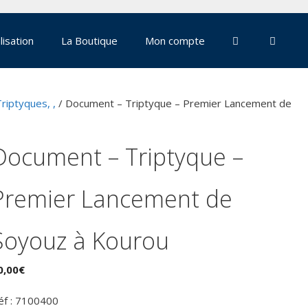
lisation
La Boutique
Mon compte
Triptyques, ,
/ Document – Triptyque – Premier Lancement de
Document – Triptyque –
Premier Lancement de
Soyouz à Kourou
0,00
€
éf : 7100400