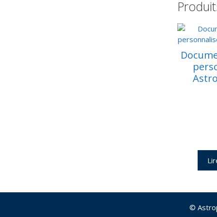
Produit
Docume
perso
Astro
Lir
© Astro