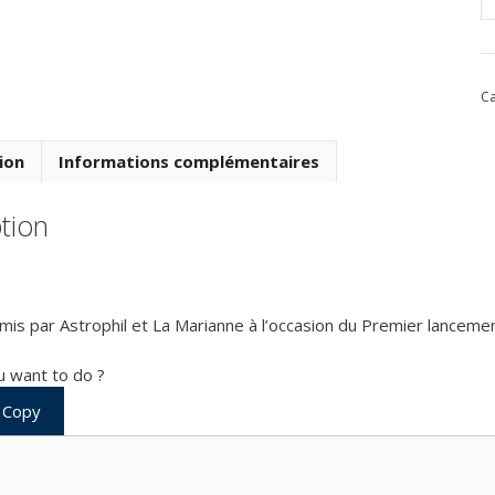
q
d
D
-
Ca
T
-
P
ion
Informations complémentaires
L
d
tion
S
à
K
mis par Astrophil et La Marianne à l’occasion du Premier lancem
 want to do ?
Copy