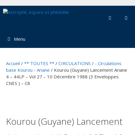
Aller
au
contenu
Menu
Accueil
/
** TOUTES **
/
CIRCULATIONS
/
- Circulations
base Kourou - Ariane
/ Kourou (Guyane) Lancement Ariane
4 – 44LP – Vol 27 – 10 Décembre 1988 (3 Enveloppes
CNES ) – C8
Kourou (Guyane) Lancement