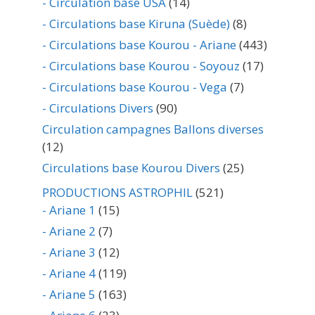
- Circulation base USA
(14)
- Circulations base Kiruna (Suède)
(8)
- Circulations base Kourou - Ariane
(443)
- Circulations base Kourou - Soyouz
(17)
- Circulations base Kourou - Vega
(7)
- Circulations Divers
(90)
Circulation campagnes Ballons diverses
(12)
Circulations base Kourou Divers
(25)
PRODUCTIONS ASTROPHIL
(521)
- Ariane 1
(15)
- Ariane 2
(7)
- Ariane 3
(12)
- Ariane 4
(119)
- Ariane 5
(163)