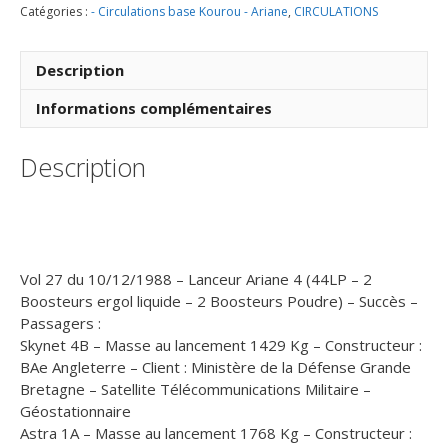
Catégories :
- Circulations base Kourou - Ariane
,
CIRCULATIONS
Lancement
Ariane
4
Description
-
44LP
Informations complémentaires
–
Vol
Description
27
-
10
Décembre
1988
(3
Vol 27 du 10/12/1988 – Lanceur Ariane 4 (44LP – 2
Enveloppes
Boosteurs ergol liquide – 2 Boosteurs Poudre) – Succès –
CNES
Passagers :
)
Skynet 4B – Masse au lancement 1429 Kg – Constructeur :
-
BAe Angleterre – Client : Ministère de la Défense Grande
C8
Bretagne – Satellite Télécommunications Militaire –
Géostationnaire
Astra 1A – Masse au lancement 1768 Kg – Constructeur :