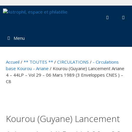
Aller
au
contenu
Menu
Accueil
/
** TOUTES **
/
CIRCULATIONS
/
- Circulations
base Kourou - Ariane
/ Kourou (Guyane) Lancement Ariane
4 – 44LP – Vol 29 – 06 Mars 1989 (3 Enveloppes CNES ) –
C8
Kourou (Guyane) Lancement