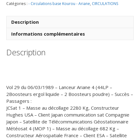
Catégories :
- Circulations base Kourou - Ariane
,
CIRCULATIONS
Lancement
Ariane
4
Description
-
44LP
Informations complémentaires
–
Vol
Description
29
-
06
Mars
1989
(3
Vol 29 du 06/03/1989 – Lanceur Ariane 4 (44LP –
Enveloppes
2Boosteurs ergol liquide – 2 Boosteurs poudre) – Succès –
CNES
Passagers :
)
JCSat 1 – Masse au décollage 2280 Kg, Constructeur
-
Hughes USA – Client Japan communication sat Compagnie
C8
Japon – Satellite de Télécommunications Géostationnaire
Météosat 4 (MOP 1) – Masse au décollage 682 Kg –
Constructeur Aérospatiale France – Client ESA – Satellite