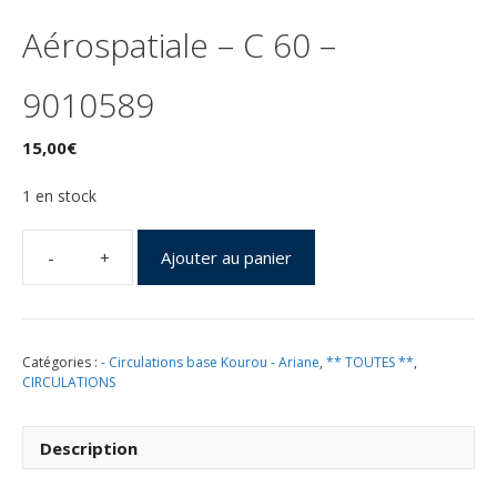
Aérospatiale – C 60 –
9010589
15,00
€
1 en stock
Ajouter au panier
quantité
de
Lancement
Ariane
Catégories :
- Circulations base Kourou - Ariane
,
** TOUTES **
,
1
CIRCULATIONS
-
L01
-
Description
Kourou
24