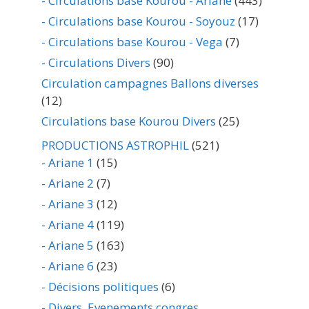
- Circulations base Kourou - Ariane
(443)
- Circulations base Kourou - Soyouz
(17)
- Circulations base Kourou - Vega
(7)
- Circulations Divers
(90)
Circulation campagnes Ballons diverses
(12)
Circulations base Kourou Divers
(25)
PRODUCTIONS ASTROPHIL
(521)
- Ariane 1
(15)
- Ariane 2
(7)
- Ariane 3
(12)
- Ariane 4
(119)
- Ariane 5
(163)
- Ariane 6
(23)
- Décisions politiques
(6)
- Divers, Evenements,congres,