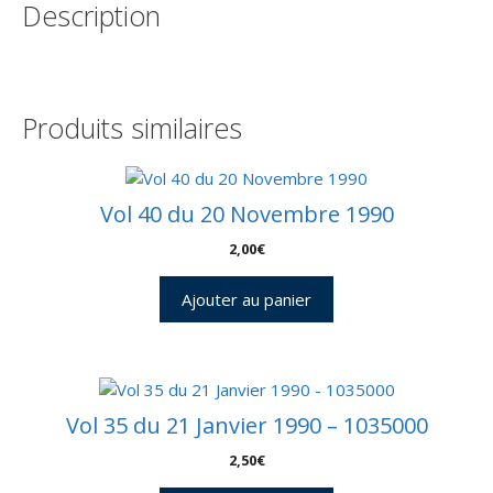
Description
Décembre
1979
-
Aérospatiale
-
Produits similaires
C
60
-
9010589
Vol 40 du 20 Novembre 1990
2,00
€
Ajouter au panier
Vol 35 du 21 Janvier 1990 – 1035000
2,50
€