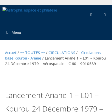
Aller
au
contenu
Menu
Accueil
/
** TOUTES **
/
CIRCULATIONS
/
- Circulations
base Kourou - Ariane
/ Lancement Ariane 1 – L01 – Kourou
24 Décembre 1979 – Aérospatiale – C 60 – 9010589
Lancement Ariane 1 – L01 –
Kourou 24 Décembre 1979 –