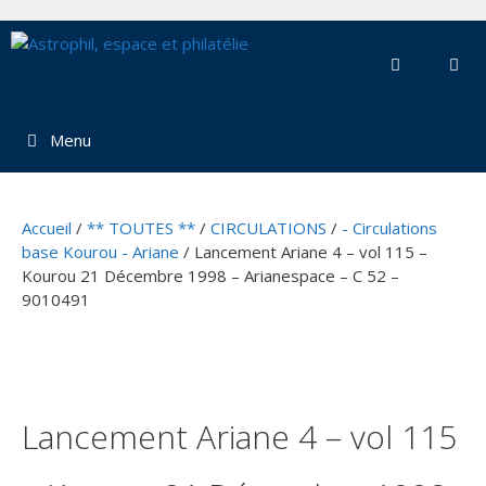
Aller
au
contenu
Menu
Accueil
/
** TOUTES **
/
CIRCULATIONS
/
- Circulations
base Kourou - Ariane
/ Lancement Ariane 4 – vol 115 –
Kourou 21 Décembre 1998 – Arianespace – C 52 –
9010491
Lancement Ariane 4 – vol 115