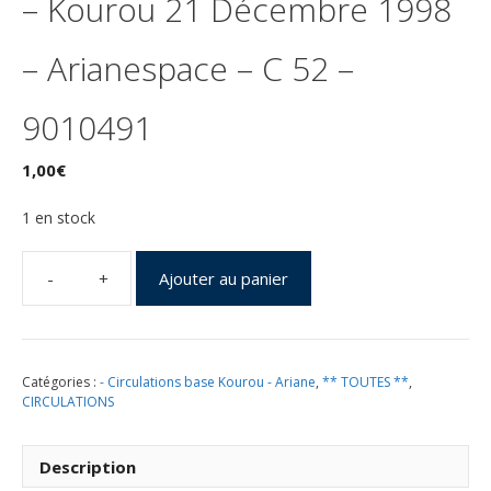
– Kourou 21 Décembre 1998
– Arianespace – C 52 –
9010491
1,00
€
1 en stock
Ajouter au panier
quantité
de
Lancement
Ariane
Catégories :
- Circulations base Kourou - Ariane
,
** TOUTES **
,
4
CIRCULATIONS
-
vol
115
Description
-