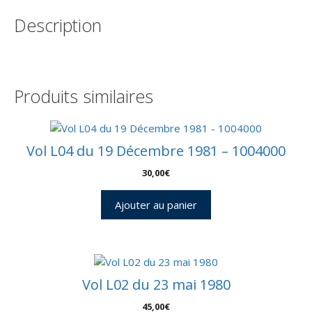
Kourou
Description
21
Décembre
1998
-
Arianespace
Produits similaires
-
C
52
-
Vol L04 du 19 Décembre 1981 – 1004000
9010491
30,00
€
Ajouter au panier
Vol L02 du 23 mai 1980
45,00
€