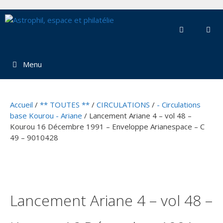
Aller
au
contenu
Menu
Accueil
/
** TOUTES **
/
CIRCULATIONS
/
- Circulations
base Kourou - Ariane
/ Lancement Ariane 4 – vol 48 –
Kourou 16 Décembre 1991 – Enveloppe Arianespace – C
49 – 9010428
Lancement Ariane 4 – vol 48 –