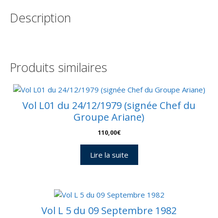
Kourou
Description
16
Décembre
1991
-
Enveloppe
Produits similaires
Arianespace
-
C
49
Vol L01 du 24/12/1979 (signée Chef du
-
Groupe Ariane)
9010428
110,00
€
Lire la suite
Vol L 5 du 09 Septembre 1982