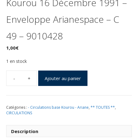
Kourou 16 Décembre 1991 –
Enveloppe Arianespace – C
49 – 9010428
1,00
€
1 en stock
Ajouter au panier
quantité
de
Lancement
Ariane
Catégories :
- Circulations base Kourou - Ariane
,
** TOUTES **
,
4
CIRCULATIONS
-
vol
48
Description
-