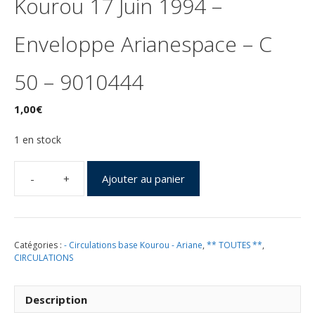
Kourou 17 Juin 1994 –
Enveloppe Arianespace – C
50 – 9010444
1,00
€
1 en stock
Ajouter au panier
quantité
de
Lancement
Ariane
Catégories :
- Circulations base Kourou - Ariane
,
** TOUTES **
,
4
CIRCULATIONS
-
vol
64
Description
-