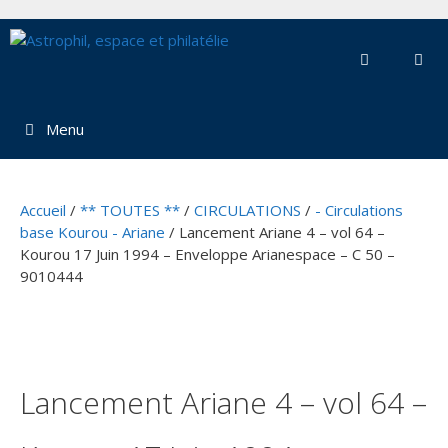
Aller
au
contenu
Menu
Accueil
/
** TOUTES **
/
CIRCULATIONS
/
- Circulations
base Kourou - Ariane
/ Lancement Ariane 4 – vol 64 –
Kourou 17 Juin 1994 – Enveloppe Arianespace – C 50 –
9010444
Lancement Ariane 4 – vol 64 –