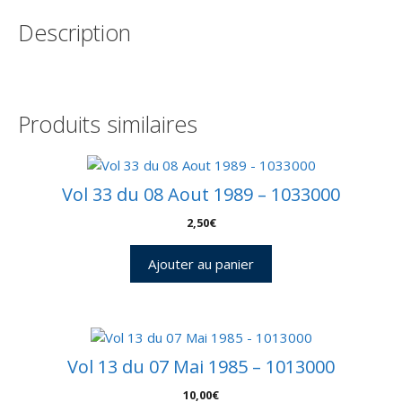
Kourou
Description
17
Juin
1994
-
Enveloppe
Produits similaires
Arianespace
-
C
50
Vol 33 du 08 Aout 1989 – 1033000
-
2,50
€
9010444
Ajouter au panier
Vol 13 du 07 Mai 1985 – 1013000
10,00
€