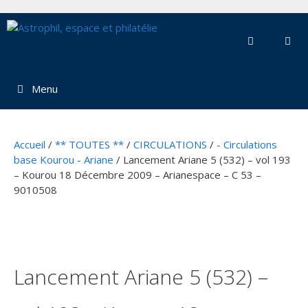
Aller
au
contenu
Menu
Accueil
/
** TOUTES **
/
CIRCULATIONS
/
- Circulations
base Kourou - Ariane
/ Lancement Ariane 5 (532) – vol 193
– Kourou 18 Décembre 2009 – Arianespace – C 53 –
9010508
Lancement Ariane 5 (532) –