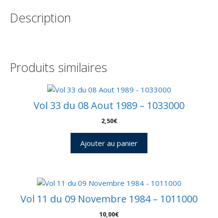
-
Description
Kourou
18
Décembre
2009
-
Produits similaires
Arianespace
-
C
53
Vol 33 du 08 Aout 1989 – 1033000
-
2,50
€
9010508
Ajouter au panier
Vol 11 du 09 Novembre 1984 – 1011000
10,00
€