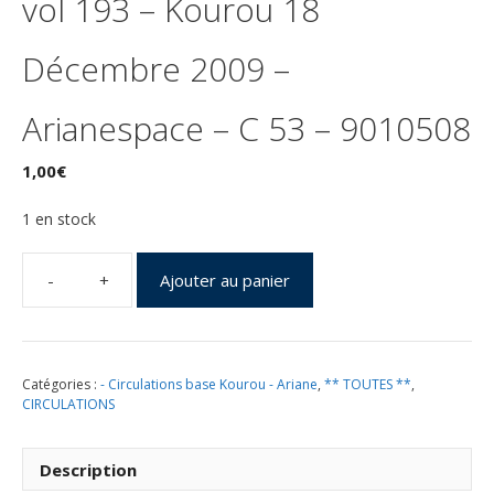
vol 193 – Kourou 18
Décembre 2009 –
Arianespace – C 53 – 9010508
1,00
€
1 en stock
Ajouter au panier
quantité
de
Lancement
Ariane
Catégories :
- Circulations base Kourou - Ariane
,
** TOUTES **
,
5
CIRCULATIONS
(532)
-
vol
Description
193