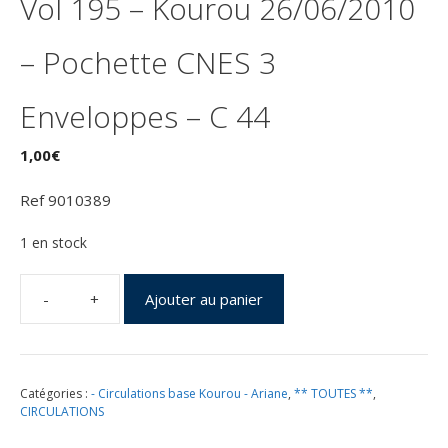
Vol 195 – Kourou 26/06/2010
– Pochette CNES 3
Enveloppes – C 44
1,00
€
Ref 9010389
1 en stock
Ajouter au panier
quantité
de
Lancement
Ariane
Catégories :
- Circulations base Kourou - Ariane
,
** TOUTES **
,
551
CIRCULATIONS
ECA
–