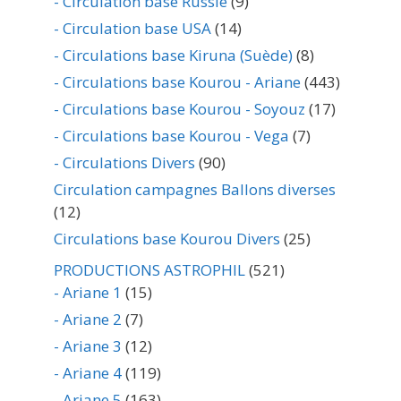
- Circulation base Russie
(9)
- Circulation base USA
(14)
- Circulations base Kiruna (Suède)
(8)
- Circulations base Kourou - Ariane
(443)
- Circulations base Kourou - Soyouz
(17)
- Circulations base Kourou - Vega
(7)
- Circulations Divers
(90)
Circulation campagnes Ballons diverses
(12)
Circulations base Kourou Divers
(25)
PRODUCTIONS ASTROPHIL
(521)
- Ariane 1
(15)
- Ariane 2
(7)
- Ariane 3
(12)
- Ariane 4
(119)
- Ariane 5
(163)