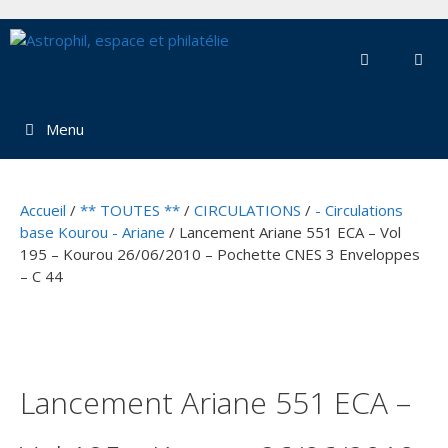
Aller
au
contenu
Menu
Accueil
/
** TOUTES **
/
CIRCULATIONS
/
- Circulations
base Kourou - Ariane
/ Lancement Ariane 551 ECA – Vol
195 – Kourou 26/06/2010 – Pochette CNES 3 Enveloppes
– C 44
Lancement Ariane 551 ECA –