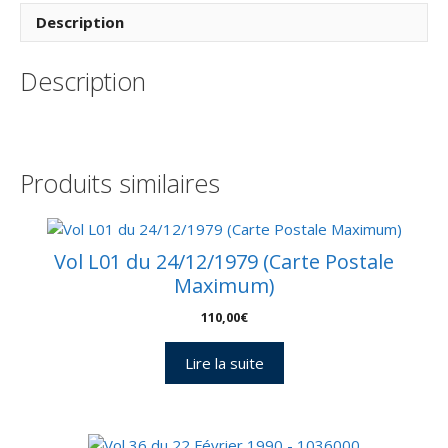
Vol
Description
195
–
Description
Kourou
26/06/2010
–
Pochette
CNES
Produits similaires
3
Enveloppes
–
C
Vol L01 du 24/12/1979 (Carte Postale
44
Maximum)
110,00
€
Lire la suite