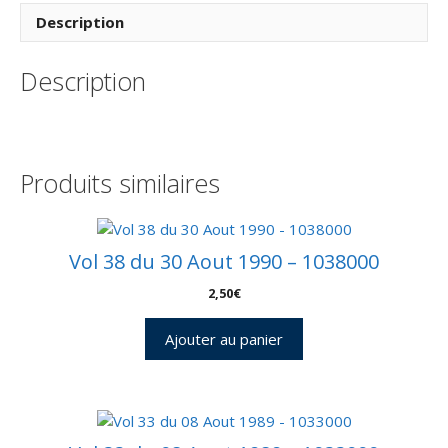
Vol
Description
200
–
Description
Kourou
16/02/2011
–
Pochette
CNES
Produits similaires
3
Enveloppes
–
C
Vol 38 du 30 Aout 1990 – 1038000
44
2,50
€
Ajouter au panier