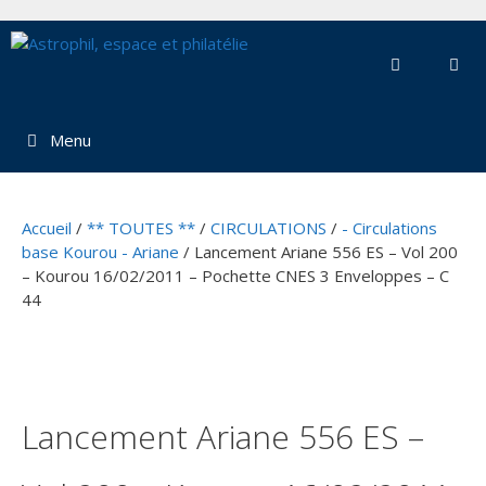
Aller
au
contenu
Menu
Accueil
/
** TOUTES **
/
CIRCULATIONS
/
- Circulations
base Kourou - Ariane
/ Lancement Ariane 556 ES – Vol 200
– Kourou 16/02/2011 – Pochette CNES 3 Enveloppes – C
44
Lancement Ariane 556 ES –