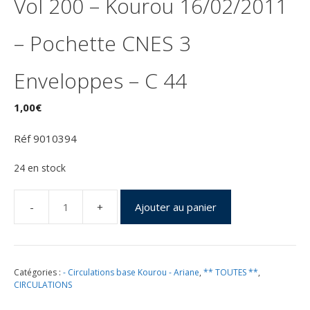
Vol 200 – Kourou 16/02/2011
– Pochette CNES 3
Enveloppes – C 44
1,00
€
Réf 9010394
24 en stock
Ajouter au panier
quantité
de
Lancement
Ariane
Catégories :
- Circulations base Kourou - Ariane
,
** TOUTES **
,
556
CIRCULATIONS
ES
–