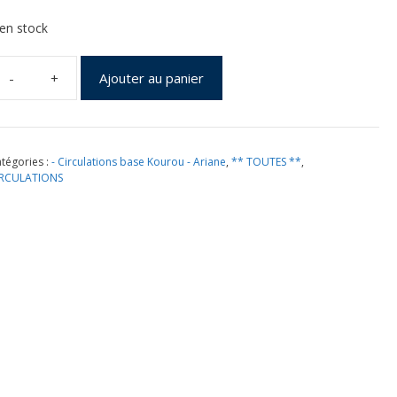
 en stock
Ajouter au panier
uantité
e
ancement
riane
tégories :
- Circulations base Kourou - Ariane
,
** TOUTES **
,
IRCULATIONS
7
ourou
4
illet
990
nveloppe
lub
SA