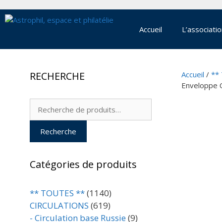
Aller
au
contenu
Accueil
L’associati
RECHERCHE
Accueil
/
**
Enveloppe C
Recherche
pour :
Recherche
Catégories de produits
** TOUTES **
(1140)
CIRCULATIONS
(619)
- Circulation base Russie
(9)