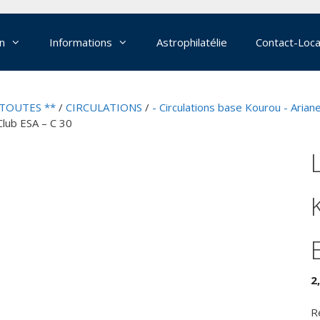
on
Informations
Astrophilatélie
Contact-Loca
 TOUTES **
/
CIRCULATIONS
/
- Circulations base Kourou - Arian
lub ESA – C 30
2
R