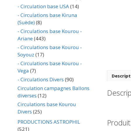
- Circulation base USA
(14)
- Circulations base Kiruna
(Suède)
(8)
- Circulations base Kourou -
Ariane
(443)
- Circulations base Kourou -
Soyouz
(17)
- Circulations base Kourou -
Vega
(7)
Descript
- Circulations Divers
(90)
Circulation campagnes Ballons
Descrip
diverses
(12)
Circulations base Kourou
Divers
(25)
Produit
PRODUCTIONS ASTROPHIL
(521)