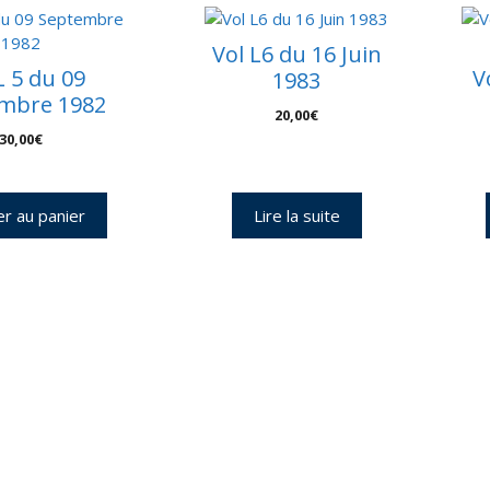
-
C
3
Vol L6 du 16 Juin
L 5 du 09
V
1983
mbre 1982
20,00
€
30,00
€
er au panier
Lire la suite