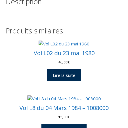
Description
Mai
1991
-
Enveloppe
ERNO
Produits similaires
-
C
34
Vol L02 du 23 mai 1980
45,00
€
Lire la suite
Vol L8 du 04 Mars 1984 – 1008000
15,00
€