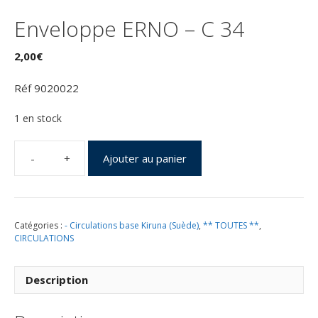
Enveloppe ERNO – C 34
2,00
€
Réf 9020022
1 en stock
Ajouter au panier
quantité
de
Lancement
Maxus
Catégories :
- Circulations base Kiruna (Suède)
,
** TOUTES **
,
-
CIRCULATIONS
Kiruna
MAXUS
1
Description
-
08