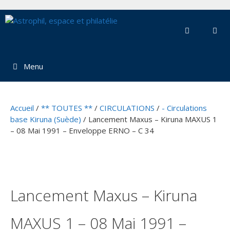
Aller
au
contenu
Menu
Accueil
/
** TOUTES **
/
CIRCULATIONS
/
- Circulations
base Kiruna (Suède)
/ Lancement Maxus – Kiruna MAXUS 1
– 08 Mai 1991 – Enveloppe ERNO – C 34
Lancement Maxus – Kiruna
MAXUS 1 – 08 Mai 1991 –