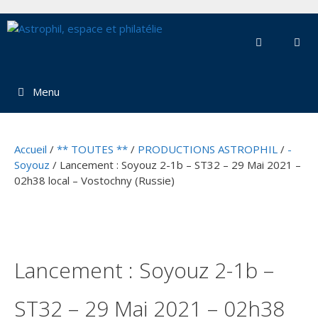
Aller
au
contenu
Menu
Accueil
/
** TOUTES **
/
PRODUCTIONS ASTROPHIL
/
-
Soyouz
/ Lancement : Soyouz 2-1b – ST32 – 29 Mai 2021 –
02h38 local – Vostochny (Russie)
Lancement : Soyouz 2-1b –
ST32 – 29 Mai 2021 – 02h38