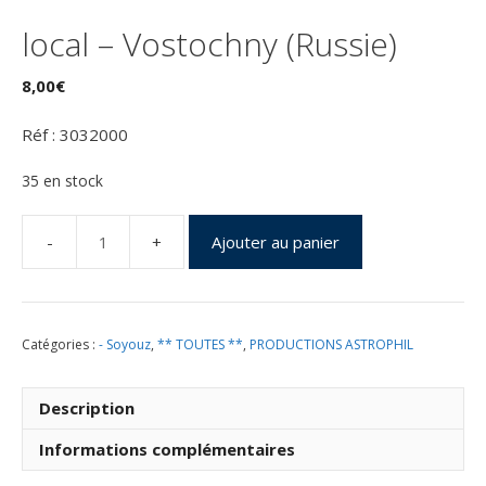
local – Vostochny (Russie)
8,00
€
Réf : 3032000
35 en stock
Ajouter au panier
quantité
de
Lancement
:
Catégories :
- Soyouz
,
** TOUTES **
,
PRODUCTIONS ASTROPHIL
Soyouz
2-
1b
Description
-
ST32
Informations complémentaires
-