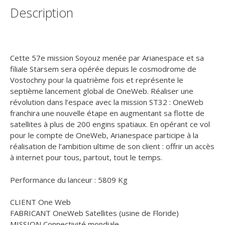
29
Description
Mai
2021
-
02h38
local
Cette 57e mission Soyouz menée par Arianespace et sa
-
filiale Starsem sera opérée depuis le cosmodrome de
Vostochny
Vostochny pour la quatrième fois et représente le
(Russie)
septième lancement global de OneWeb. Réaliser une
révolution dans l’espace avec la mission ST32 : OneWeb
franchira une nouvelle étape en augmentant sa flotte de
satellites à plus de 200 engins spatiaux. En opérant ce vol
pour le compte de OneWeb, Arianespace participe à la
réalisation de l’ambition ultime de son client : offrir un accès
à internet pour tous, partout, tout le temps.
Performance du lanceur : 5809 Kg
CLIENT One Web
FABRICANT OneWeb Satellites (usine de Floride)
MISSION Connectivité mondiale