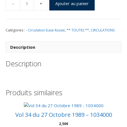
Ajouter au panier
quantité
de
Lancement
Soyouz
Catégories :
- Circulation base Russie
,
** TOUTES **
,
CIRCULATIONS
–
Baïkonour
27
Description
Juillet
1992
Description
–
Mission
scientifique
franco-
soviétique
Produits similaires
Antares
Station
MIR
–
Vol 34 du 27 Octobre 1989 – 1034000
Pochette
2,50
€
CNES