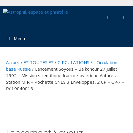
Aller
au
contenu
Menu
Accueil
/
** TOUTES **
/
CIRCULATIONS
/
- Circulation
base Russie
/ Lancement Soyouz – Baïkonour 27 Juillet
1992 – Mission scientifique franco-soviétique Antares
Station MIR – Pochette CNES 3 Enveloppes, 2 CP – C 47 –
Réf 9040015
Lancement Soyouz –