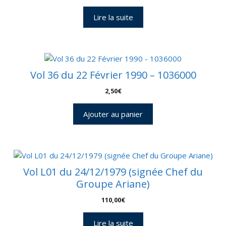
3
Lire la suite
Enveloppes,
2
CP
–
C
Vol 36 du 22 Février 1990 – 1036000
47
–
2,50
€
Réf
9040015
Ajouter au panier
Vol L01 du 24/12/1979 (signée Chef du
Groupe Ariane)
110,00
€
Lire la suite