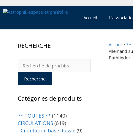
Aller
au
contenu
Accueil
L’associati
RECHERCHE
Accueil
/
**
Allemand su
Pathfinder
Recherche
pour :
Recherche
Catégories de produits
** TOUTES **
(1140)
CIRCULATIONS
(619)
- Circulation base Russie
(9)