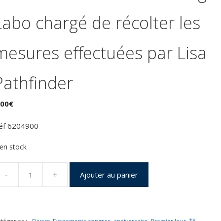
Labo chargé de récolter les
mesures effectuées par Lisa
Pathfinder
,00
€
éf 6204900
 en stock
Ajouter au panier
uantité
e
remier
ur