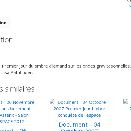
Ca
t
T
A
s
le
ion
o
gr
tion
0
D
2
H
L
Premier jour du timbre allemand sur les ondes gravitationnelles,
c
 Lisa Pathfinder.
d
r
s similaires
le
m
e
p
Li
P
Document – 04
ment – 26