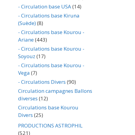
- Circulation base USA
(14)
- Circulations base Kiruna
(Suède)
(8)
- Circulations base Kourou -
Ariane
(443)
- Circulations base Kourou -
Soyouz
(17)
- Circulations base Kourou -
Vega
(7)
- Circulations Divers
(90)
Circulation campagnes Ballons
diverses
(12)
Circulations base Kourou
Divers
(25)
PRODUCTIONS ASTROPHIL
(521)