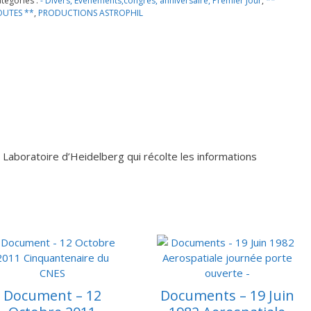
tégories :
- Divers, Evenements,congres, anniversaire, Premier Jour
,
**
imbre
OUTES **
,
PRODUCTIONS ASTROPHIL
llemand
ur
s
ndes
avitationnelles
7
écembre
017-
eidelberg
abo
 Laboratoire d’Heidelberg qui récolte les informations
hargé
e
écolter
s
esures
ffectuées
ar
sa
athfinder
Document – 12
Documents – 19 Juin