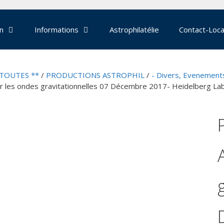
on
Informations
Astrophilatélie
Contact-Loca
 TOUTES **
/
PRODUCTIONS ASTROPHIL
/
- Divers, Evenements
r les ondes gravitationnelles 07 Décembre 2017- Heidelberg Lab