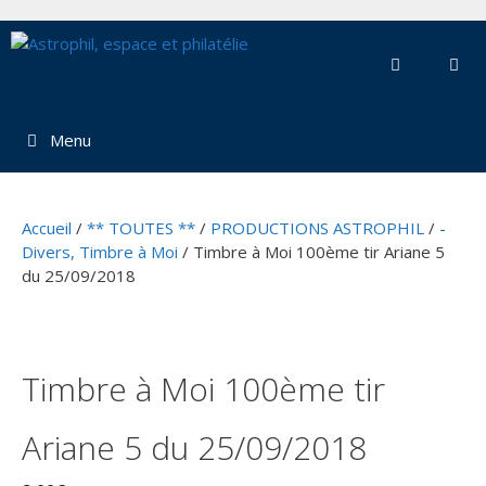
Aller
au
contenu
Menu
Accueil
/
** TOUTES **
/
PRODUCTIONS ASTROPHIL
/
-
Divers, Timbre à Moi
/ Timbre à Moi 100ème tir Ariane 5
du 25/09/2018
Timbre à Moi 100ème tir
Ariane 5 du 25/09/2018