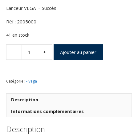
Lanceur VEGA – Succès
Réf : 2005000
41 en stock
Ajouter au panier
quantité
de
Vega
-
Catégorie :
- Vega
Vol
VV05
du
Description
22
Juin
Informations complémentaires
2015
Description