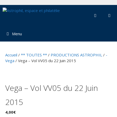
Aller
au
contenu
Menu
Accueil
/
** TOUTES **
/
PRODUCTIONS ASTROPHIL
/
-
Vega
/ Vega – Vol VV05 du 22 Juin 2015
Vega – Vol VV05 du 22 Juin
2015
4,00
€