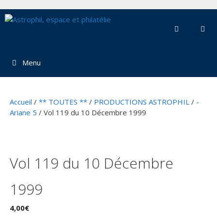
Aller
au
contenu
Menu
Accueil
/
** TOUTES **
/
PRODUCTIONS ASTROPHIL
/
-
Ariane 5
/ Vol 119 du 10 Décembre 1999
Vol 119 du 10 Décembre
1999
4,00
€