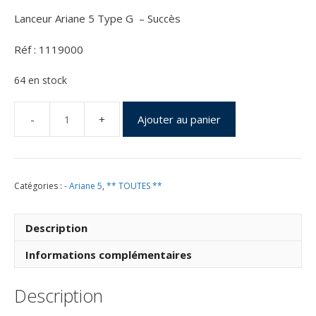
Lanceur Ariane 5 Type G – Succès
Réf : 1119000
64 en stock
Ajouter au panier
quantité
de
Vol
119
Catégories :
- Ariane 5
,
** TOUTES **
du
10
Décembre
Description
1999
Informations complémentaires
Description