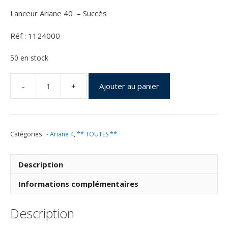
Lanceur Ariane 40 – Succès
Réf : 1124000
50 en stock
Ajouter au panier
quantité
de
Vol
124
Catégories :
- Ariane 4
,
** TOUTES **
du
03
Décembre
Description
1999
Informations complémentaires
Description