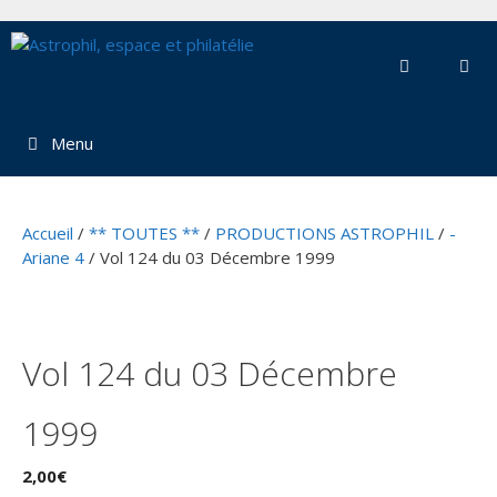
Aller
au
contenu
Menu
Accueil
/
** TOUTES **
/
PRODUCTIONS ASTROPHIL
/
-
Ariane 4
/ Vol 124 du 03 Décembre 1999
Vol 124 du 03 Décembre
1999
2,00
€