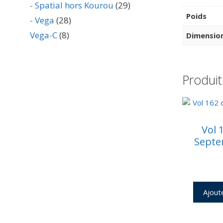
- Spatial hors Kourou
(29)
Poids
- Vega
(28)
Vega-C
(8)
Dimensio
Produit
Vol 
Septe
Ajout