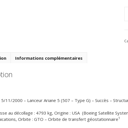
q
d
V
1
Ca
d
1
N
ion
Informations complémentaires
2
tion
15/11/2000 – Lanceur Ariane 5 (507 – Type G) – Succès – Structur
se au décollage : 4793 kg, Origine : USA (Boeing Satellite System
1
cations, Orbite : GTO – Orbite de transfert géostationnaire