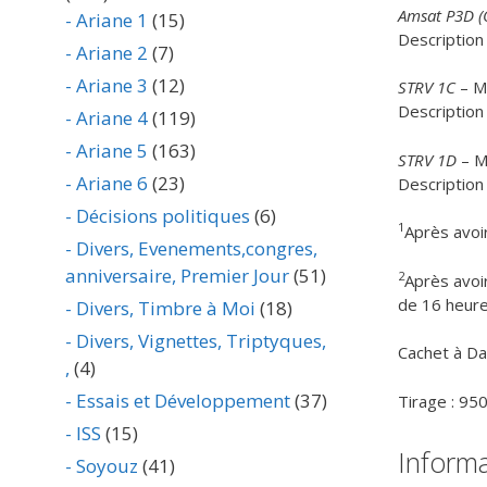
Amsat P3D (
- Ariane 1
(15)
Description 
- Ariane 2
(7)
- Ariane 3
(12)
STRV 1C
– Ma
Description
- Ariane 4
(119)
- Ariane 5
(163)
STRV 1D
– M
- Ariane 6
(23)
Description
- Décisions politiques
(6)
1
Après avoir
- Divers, Evenements,congres,
anniversaire, Premier Jour
(51)
2
Après avoir
de 16 heur
- Divers, Timbre à Moi
(18)
- Divers, Vignettes, Triptyques,
Cachet à Dat
,
(4)
- Essais et Développement
(37)
Tirage : 95
- ISS
(15)
Inform
- Soyouz
(41)