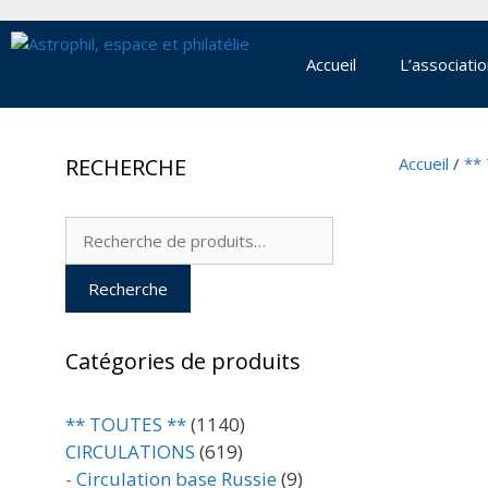
Aller
au
contenu
Accueil
L’associati
RECHERCHE
Accueil
/
**
Recherche
pour :
Recherche
Catégories de produits
** TOUTES **
(1140)
CIRCULATIONS
(619)
- Circulation base Russie
(9)