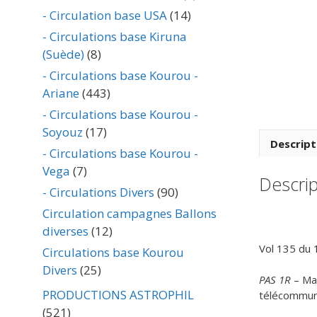
- Circulation base USA
(14)
- Circulations base Kiruna
(Suède)
(8)
- Circulations base Kourou -
Ariane
(443)
- Circulations base Kourou -
Soyouz
(17)
Descript
- Circulations base Kourou -
Vega
(7)
Descrip
- Circulations Divers
(90)
Circulation campagnes Ballons
diverses
(12)
Vol 135 du 
Circulations base Kourou
Divers
(25)
PAS 1R
– Mas
PRODUCTIONS ASTROPHIL
télécommuni
(521)