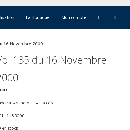
lisation
La Boutique
Mon compte
du 16 Novembre 2000
Vol 135 du 16 Novembre
2000
,00
€
anceur Ariane 5 G – Succès
éf : 1135000
0 en stock