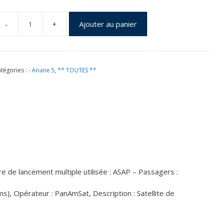
Ajouter au panier
uantité
e
ol
35
tégories :
- Ariane 5
,
** TOUTES **
u
6
ovembre
000
e de lancement multiple utilisée : ASAP – Passagers :
s), Opérateur : PanAmSat, Description : Satellite de