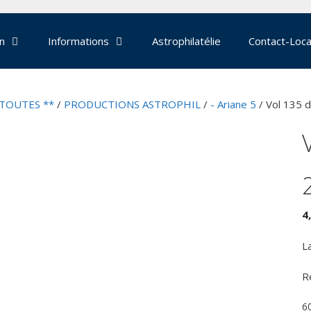
on
Informations
Astrophilatélie
Contact-Loca
 TOUTES **
/
PRODUCTIONS ASTROPHIL
/
- Ariane 5
/ Vol 135 
4
L
R
6