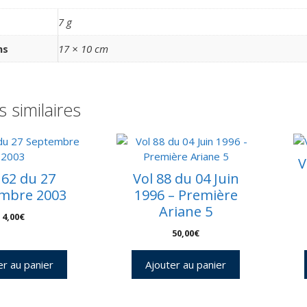
7 g
ns
17 × 10 cm
s similaires
V
162 du 27
Vol 88 du 04 Juin
mbre 2003
1996 – Première
Ariane 5
4,00
€
50,00
€
er au panier
Ajouter au panier