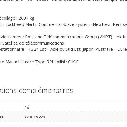
collage : 2637 kg
ur : Lockheed Martin Commercial Space System (Newtown Pennsyl
US
: Vietnamese Post and Télécommunications Group (VNPT) – Viet
 : Satellite de télécommunications
ostationnaire – 132° Est – Asie du Sud Est, Japon, Australie – Dur
e Manuel Illustré Type Réf Lollini : CIK F
0
ations complémentaires
7 g
ns
17 × 10 cm