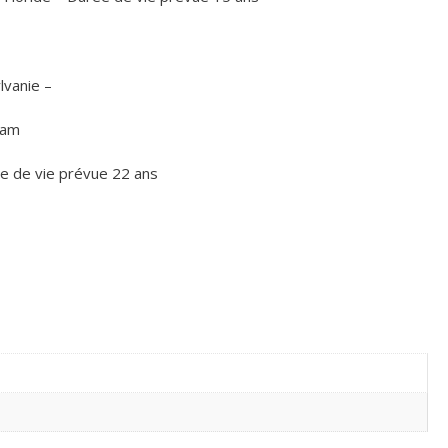
vanie –
A)
nam
ée de vie prévue 22 ans