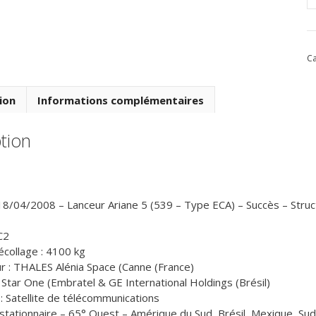
d
V
1
Ca
d
1
Av
ion
Informations complémentaires
2
tion
18/04/2008 – Lanceur Ariane 5 (539 – Type ECA) – Succès – Structu
C2
collage : 4100 kg
r : THALES Alénia Space (Canne (France)
 Star One (Embratel & GE International Holdings (Brésil)
 : Satellite de télécommunications
stationnaire – 65° Ouest – Amérique du Sud, Brésil, Mexique, Sud