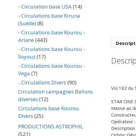
- Circulation base USA
(14)
- Circulations base Kiruna
(Suède)
(8)
- Circulations base Kourou -
Ariane
(443)
Descript
- Circulations base Kourou -
Soyouz
(17)
Descrip
- Circulations base Kourou -
Vega
(7)
- Circulations Divers
(90)
Vol 182 du 
Circulation campagnes Ballons
diverses
(12)
STAR ONE 
Circulations base Kourou
Masse au dé
Constructeu
Divers
(25)
Opérateur :
PRODUCTIONS ASTROPHIL
Description
(521)
Orbite :Géo