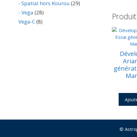
- Spatial hors Kourou
(29)
- Vega
(28)
Produit
Vega-C
(8)
Déve
Aria
générat
Mar
Ajout
© Astro