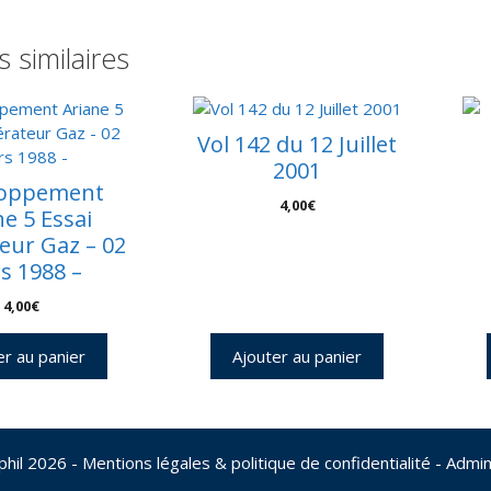
s similaires
Vol 142 du 12 Juillet
2001
loppement
4,00
€
ne 5 Essai
eur Gaz – 02
s 1988 –
4,00
€
er au panier
Ajouter au panier
phil 2026
- Mentions légales & politique de confidentialité
-
Admin