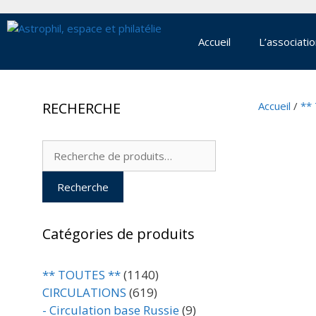
Aller
au
contenu
Accueil
L’associati
RECHERCHE
Accueil
/
**
Recherche
pour :
Recherche
Catégories de produits
** TOUTES **
(1140)
CIRCULATIONS
(619)
- Circulation base Russie
(9)