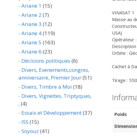
- Ariane 1
(15)
VINASAT 1
- Ariane 2
(7)
Masse au dé
- Ariane 3
(12)
Constructe
- Ariane 4
(119)
Opérateur 
- Ariane 5
(163)
Description
- Ariane 6
(23)
Orbite : Gé
- Décisions politiques
(6)
Cachet à Dat
- Divers, Evenements,congres,
anniversaire, Premier Jour
(51)
Tirage : 55
- Divers, Timbre à Moi
(18)
Inform
- Divers, Vignettes, Triptyques,
,
(4)
- Essais et Développement
(37)
Poids
- ISS
(15)
Dimensio
- Soyouz
(41)