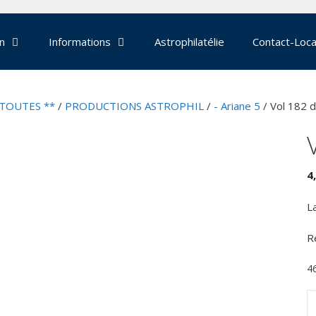
on
Informations
Astrophilatélie
Contact-Loca
 TOUTES **
/
PRODUCTIONS ASTROPHIL
/
- Ariane 5
/ Vol 182 d
4
L
R
4
q