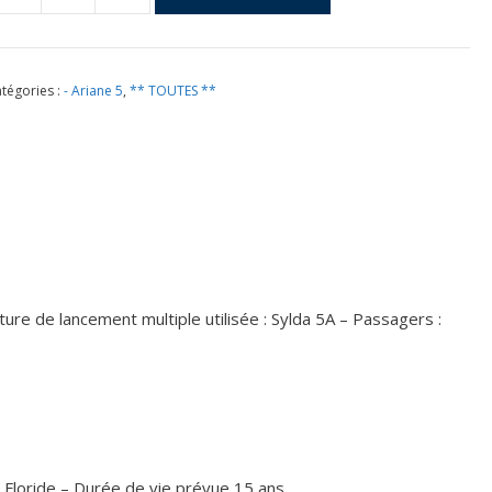
e
ol
82
tégories :
- Ariane 5
,
** TOUTES **
u
8
ril
008
re de lancement multiple utilisée : Sylda 5A – Passagers :
 Floride – Durée de vie prévue 15 ans