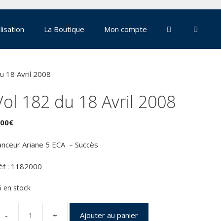
lisation
La Boutique
Mon compte
u 18 Avril 2008
Vol 182 du 18 Avril 2008
,00
€
anceur Ariane 5 ECA – Succès
éf : 1182000
6 en stock
Ajouter au panier
uantité