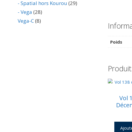
- Spatial hors Kourou
(29)
- Vega
(28)
Vega-C
(8)
Inform
Poids
Produit
Vol 
Déce
Ajout