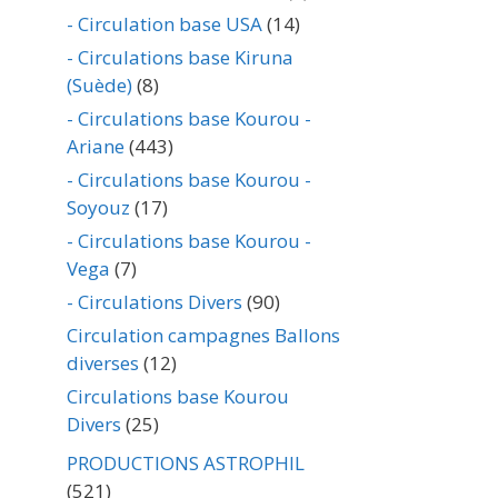
- Circulation base USA
(14)
- Circulations base Kiruna
(Suède)
(8)
- Circulations base Kourou -
Ariane
(443)
- Circulations base Kourou -
Soyouz
(17)
- Circulations base Kourou -
Vega
(7)
- Circulations Divers
(90)
Circulation campagnes Ballons
diverses
(12)
Circulations base Kourou
Divers
(25)
PRODUCTIONS ASTROPHIL
(521)