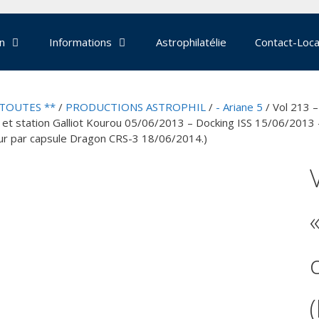
on
Informations
Astrophilatélie
Contact-Loca
 TOUTES **
/
PRODUCTIONS ASTROPHIL
/
- Ariane 5
/ Vol 213 –
et station Galliot Kourou 05/06/2013 – Docking ISS 15/06/201
ur par capsule Dragon CRS-3 18/06/2014.)