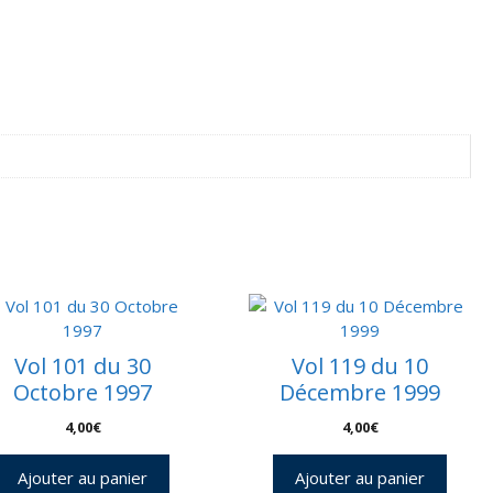
t
tation
lliot
ourou
5/06/2013
ocking
SS
5/06/2013
ésarrimage
SS
8/10/2013
nveloppe
Vol 101 du 30
Vol 119 du 10
mbarquée
Octobre 1997
Décembre 1999
ur
TV
4,00
€
4,00
€
etour
Ajouter au panier
Ajouter au panier
ar