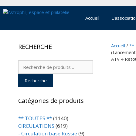
Aller
au
contenu
Accueil
L’associati
RECHERCHE
Accueil
/
**
(Lancement 
ATV 4 Reto
Recherche
pour :
Recherche
Catégories de produits
** TOUTES **
(1140)
CIRCULATIONS
(619)
- Circulation base Russie
(9)