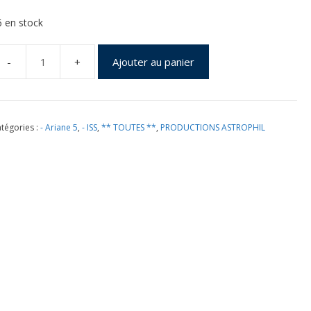
6 en stock
Ajouter au panier
uantité
e
ol
13
tégories :
- Ariane 5
,
- ISS
,
** TOUTES **
,
PRODUCTIONS ASTROPHIL
ncart
TV
Albert
nstein"
ontenant
nveloppes
Lancement