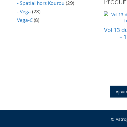
Produit
- Spatial hors Kourou
(29)
- Vega
(28)
Vega-C
(8)
Vol 13 d
– 
Ajout
© Astro