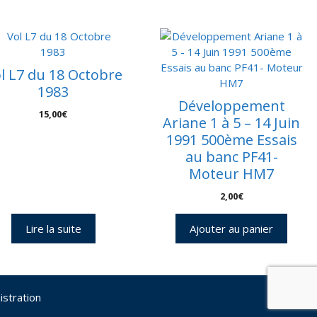
l L7 du 18 Octobre
1983
Développement
15,00
€
Ariane 1 à 5 – 14 Juin
1991 500ème Essais
au banc PF41-
Moteur HM7
2,00
€
Lire la suite
Ajouter au panier
istration