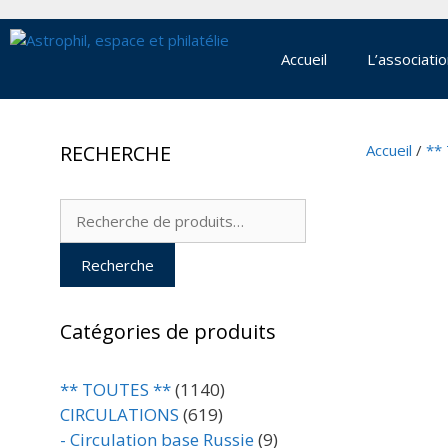
Aller
au
contenu
Accueil
L’associati
RECHERCHE
Accueil
/
**
Recherche
pour :
Recherche
Catégories de produits
** TOUTES **
(1140)
CIRCULATIONS
(619)
- Circulation base Russie
(9)