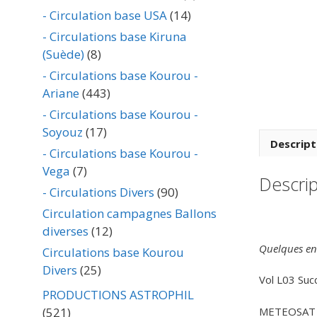
- Circulation base USA
(14)
- Circulations base Kiruna
(Suède)
(8)
- Circulations base Kourou -
Ariane
(443)
- Circulations base Kourou -
Soyouz
(17)
Descript
- Circulations base Kourou -
Vega
(7)
Descrip
- Circulations Divers
(90)
Circulation campagnes Ballons
diverses
(12)
Quelques env
Circulations base Kourou
Divers
(25)
Vol L03 Suc
PRODUCTIONS ASTROPHIL
METEOSAT F2
(521)