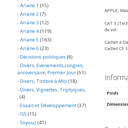
- Ariane 1
(15)
APPLE, Mass
- Ariane 2
(7)
- Ariane 3
(12)
CAT 3 (Tech
du vol
- Ariane 4
(119)
- Ariane 5
(163)
Cachet à Da
- Ariane 6
(23)
Cachet CE S
- Décisions politiques
(6)
- Divers, Evenements,congres,
anniversaire, Premier Jour
(51)
Inform
- Divers, Timbre à Moi
(18)
- Divers, Vignettes, Triptyques,
Poids
,
(4)
Dimensio
- Essais et Développement
(37)
- ISS
(15)
- Soyouz
(41)