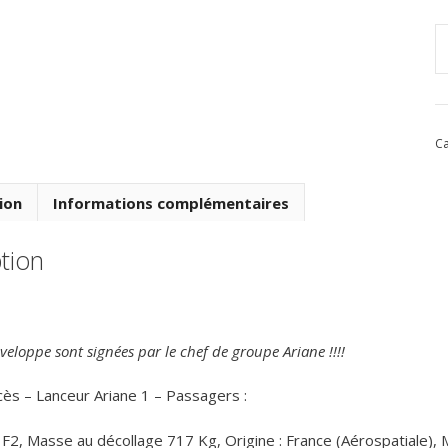
q
d
V
L
Ca
d
1
Ju
ion
Informations complémentaires
1
-
tion
1
eloppe sont signées par le chef de groupe Ariane !!!!
cès – Lanceur Ariane 1 – Passagers :
, Masse au décollage 717 Kg, Origine : France (Aérospatiale), 