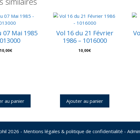
s similaires
u 07 Mai 1985
Vol 16 du 21 Février
Vo
1013000
1986 – 1016000
10,00
€
10,00
€
er au panier
Ajouter au panier
phil 2026
- Mentions légales & politique de confidentialité
-
Admin