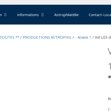
on
Informations
Astrophilatélie
Contact-Loca
 TOUTES **
/
PRODUCTIONS ASTROPHIL
/
- Ariane 1
/ Vol L03 
4
R
1