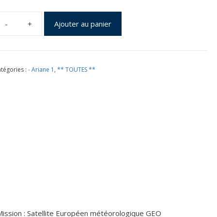
Ajouter au panier
uantité
e
ol
03
tégories :
- Ariane 1
,
** TOUTES **
u
9
in
981
003010
Mission : Satellite Européen météorologique GEO