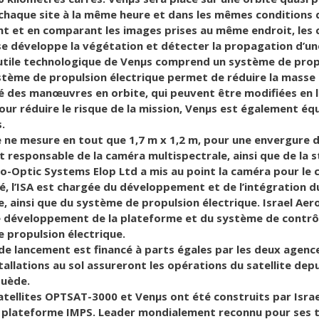
chaque site à la même heure et dans les mêmes conditions d
nt et en comparant les images prises au même endroit, les 
 développe la végétation et détecter la propagation d’un
utile technologique de Venμs comprend un système de propul
ystème de propulsion électrique permet de réduire la mass
lité des manœuvres en orbite, qui peuvent être modifiées en 
our réduire le risque de la mission, Venμs est également é
.
te ne mesure en tout que 1,7 m x 1,2 m, pour une envergure d
t responsable de la caméra multispectrale, ainsi que de la st
tro-Optic Systems Elop Ltd a mis au point la caméra pour le
é, l’ISA est chargée du développement et de l’intégration du 
, ainsi que du système de propulsion électrique. Israel Aero
le développement de la plateforme et du système de contrôle
 propulsion électrique.
 de lancement est financé à parts égales par les deux agenc
allations au sol assureront les opérations du satellite depu
Suède.
tellites OPTSAT-3000 et Venμs ont été construits par Israel A
 plateforme IMPS. Leader mondialement reconnu pour ses tec