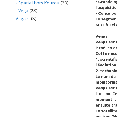
• Grande ag
- Spatial hors Kourou
(29)
l’acquisit
- Vega
(28)
• Conçu po
Vega-C
(8)
Le segment 
MBT à Tel A
Venμs
Venμs est 
israélien d
Cette miss
1. scientif
l’évolutio
2. technolo
Le nom du 
monitoring
Venμs est 
l’oeil nu.
moment, ch
ensuite tr
Le satelli
environ 76