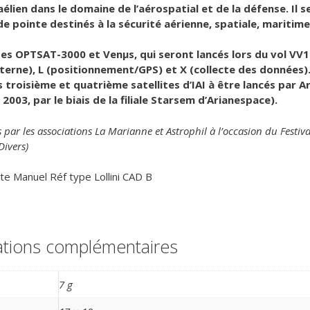
élien dans le domaine de l’aérospatial et de la défense. Il 
 pointe destinés à la sécurité aérienne, spatiale, maritime 
ites OPTSAT-3000 et Venμs, qui seront lancés lors du vol VV
nterne), L (positionnement/GPS) et X (collecte des données)
es troisième et quatrième satellites d’IAI à être lancés par
003, par le biais de la filiale Starsem d’Arianespace).
 par les associations La Marianne et Astrophil à l’occasion du Festiv
Divers)
te Manuel Réf type Lollini CAD B
ations complémentaires
7 g