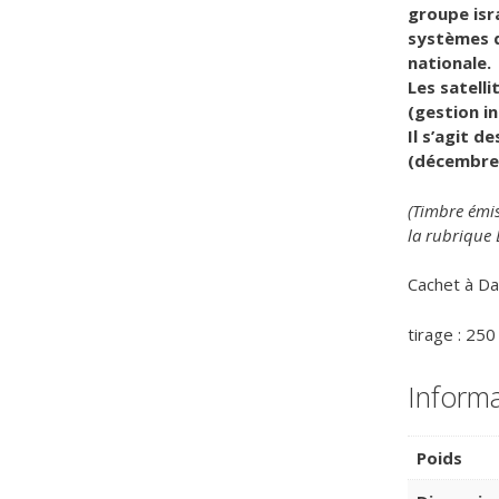
groupe isra
systèmes de
nationale.
Les satell
(gestion i
Il s’agit d
(décembre 2
(Timbre émis
la rubrique 
Cachet à Da
tirage : 250
Inform
Poids