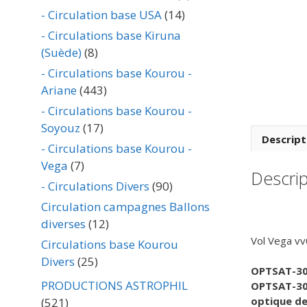
- Circulation base USA
(14)
- Circulations base Kiruna
(Suède)
(8)
- Circulations base Kourou -
Ariane
(443)
- Circulations base Kourou -
Soyouz
(17)
Descript
- Circulations base Kourou -
Vega
(7)
Descrip
- Circulations Divers
(90)
Circulation campagnes Ballons
diverses
(12)
Vol Vega vv
Circulations base Kourou
Divers
(25)
OPTSAT-3
PRODUCTIONS ASTROPHIL
OPTSAT-300
optique de 
(521)