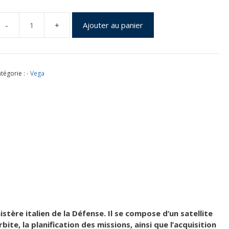
Ajouter au panier
uantité
e
ol
EGA
tégorie :
- Vega
V010
u
1
out
017
ère italien de la Défense. Il se compose d’un satellite
te, la planification des missions, ainsi que l’acquisition