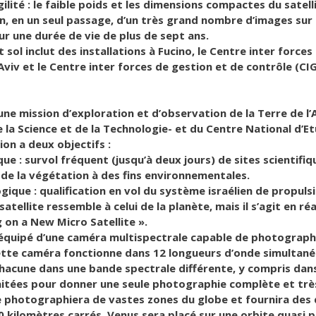
ilité : le faible poids et les dimensions compactes du satell
ion, en un seul passage, d’un très grand nombre d’images sur
ur une durée de vie de plus de sept ans.
sol inclut des installations à Fucino, le Centre inter forces
viv et le Centre inter forces de gestion et de contrôle (CIG
une mission d’exploration et d’observation de la Terre de l’
e la Science et de la Technologie- et du Centre National d’E
ion a deux objectifs :
ique : survol fréquent (jusqu’à deux jours) de sites scientif
n de la végétation à des fins environnementales.
gique : qualification en vol du système israélien de propulsi
satellite ressemble à celui de la planète, mais il s’agit en
 on a New Micro Satellite ».
équipé d’une caméra multispectrale capable de photographie
 Cette caméra fonctionne dans 12 longueurs d’onde simulta
acune dans une bande spectrale différente, y compris dans
aitées pour donner une seule photographie complète et très
te photographiera de vastes zones du globe et fournira des 
0 kilomètres carrés. Venμs sera placé sur une orbite quasi p