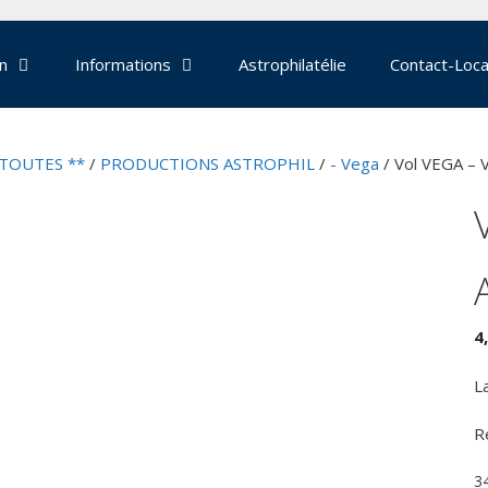
on
Informations
Astrophilatélie
Contact-Loca
 TOUTES **
/
PRODUCTIONS ASTROPHIL
/
- Vega
/ Vol VEGA – 
4
L
R
3