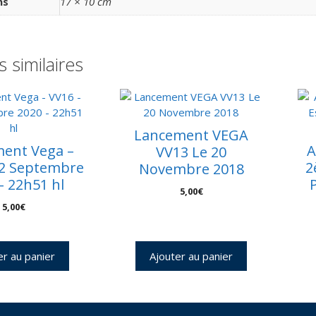
ns
17 × 10 cm
s similaires
Lancement VEGA
ent Vega –
A
VV13 Le 20
02 Septembre
2
Novembre 2018
– 22h51 hl
P
5,00
€
5,00
€
er au panier
Ajouter au panier