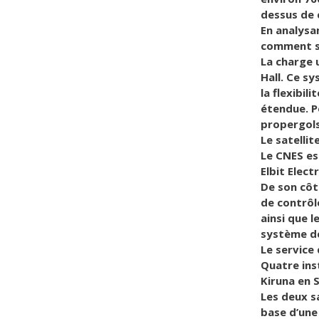
dessus de 
En analysa
comment se
La charge 
Hall. Ce s
la flexibi
étendue. P
propergols
Le satelli
Le CNES es
Elbit Elec
De son côt
de contrôle
ainsi que 
système de
Le service
Quatre inst
Kiruna en 
Les deux sa
base d’une