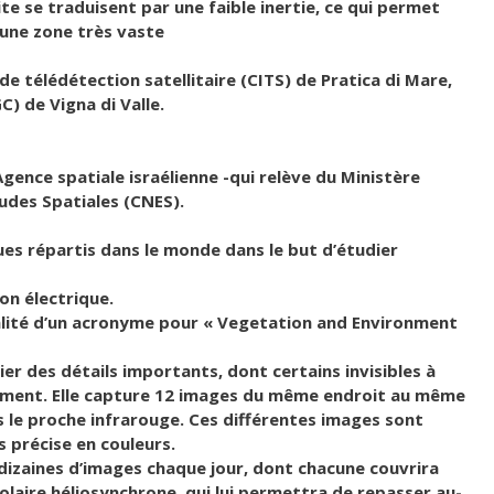
ite se traduisent par une faible inertie, ce qui permet
 une zone très vaste
 de télédétection satellitaire (CITS) de Pratica di Mare,
C) de Vigna di Valle.
Agence spatiale israélienne -qui relève du Ministère
tudes Spatiales (CNES).
iques répartis dans le monde dans le but d’étudier
on électrique.
 réalité d’un acronyme pour « Vegetation and Environment
r des détails importants, dont certains invisibles à
nément. Elle capture 12 images du même endroit au même
 le proche infrarouge. Ces différentes images sont
 précise en couleurs.
dizaines d’images chaque jour, dont chacune couvrira
olaire héliosynchrone, qui lui permettra de repasser au-