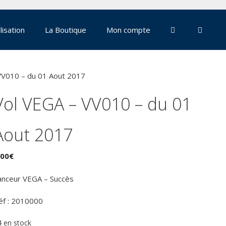
lisation
La Boutique
Mon compte
VV010 – du 01 Aout 2017
Vol VEGA – VV010 – du 01
Aout 2017
,00
€
anceur VEGA – Succès
éf : 2010000
4 en stock