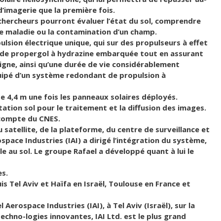
’imagerie que la première fois.
chercheurs pourront évaluer l’état du sol, comprendre
e maladie ou la contamination d’un champ.
sion électrique unique, qui sur des propulseurs à effet
e de propergol à hydrazine embarquée tout en assurant
ligne, ainsi qu’une durée de vie considérablement
quipé d’un système redondant de propulsion à
e 4,4 m une fois les panneaux solaires déployés.
ation sol pour le traitement et la diffusion des images.
 compte du CNES.
satellite, de la plateforme, du centre de surveillance et
space Industries (IAI) a dirigé l’intégration du système,
 au sol. Le groupe Rafael a développé quant à lui le
es.
is Tel Aviv et Haïfa en Israël, Toulouse en France et
erospace Industries (IAI), à Tel Aviv (Israël), sur la
hno-logies innovantes, IAI Ltd. est le plus grand