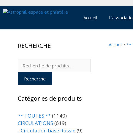
Aller
au
contenu
Accueil
L’associati
RECHERCHE
Accueil
/
**
Recherche
pour :
Recherche
Catégories de produits
** TOUTES **
(1140)
CIRCULATIONS
(619)
- Circulation base Russie
(9)