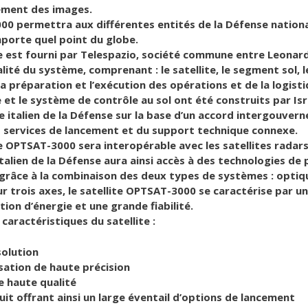
tement des images.
0 permettra aux différentes entités de la Défense nationale
mporte quel point du globe.
 est fourni par Telespazio, société commune entre Leonard
ralité du système, comprenant : le satellite, le segment sol
la préparation et l’exécution des opérations et de la logisti
e et le système de contrôle au sol ont été construits par Is
e italien de la Défense sur la base d’un accord intergouverne
 services de lancement et du support technique connexe.
 OPTSAT-3000 sera interopérable avec les satellites rada
italien de la Défense aura ainsi accès à des technologies de
grâce à la combinaison des deux types de systèmes : optiqu
ur trois axes, le satellite OPTSAT-3000 se caractérise par u
on d’énergie et une grande fiabilité.
 caractéristiques du satellite :
solution
isation de haute précision
e haute qualité
uit offrant ainsi un large éventail d’options de lancement