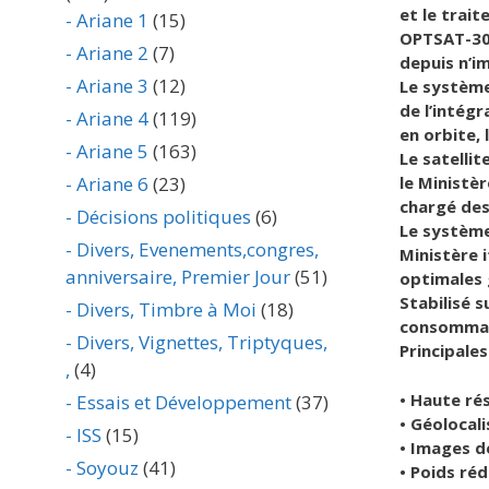
et le trai
- Ariane 1
(15)
OPTSAT-300
- Ariane 2
(7)
depuis n’i
- Ariane 3
(12)
Le système
de l’intég
- Ariane 4
(119)
en orbite, 
- Ariane 5
(163)
Le satellit
- Ariane 6
(23)
le Ministèr
chargé des
- Décisions politiques
(6)
Le système
- Divers, Evenements,congres,
Ministère 
anniversaire, Premier Jour
(51)
optimales 
Stabilisé s
- Divers, Timbre à Moi
(18)
consommati
- Divers, Vignettes, Triptyques,
Principales
,
(4)
• Haute ré
- Essais et Développement
(37)
• Géolocal
- ISS
(15)
• Images d
- Soyouz
(41)
• Poids réd