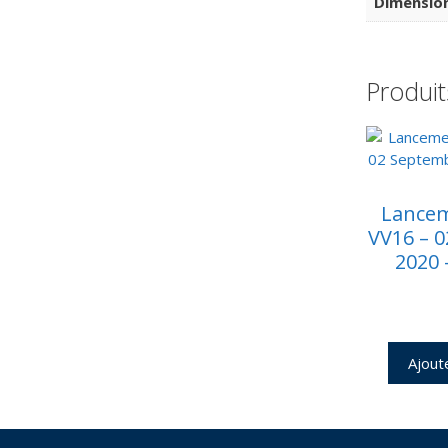
Dimensio
Produit
Lancem
VV16 – 
2020 
Ajout