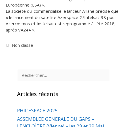
Européenne (ESA) ».
La société qui commercialise le lanceur Ariane précise que
« le lancement du satellite Azerspace-2/Intelsat-38 pour
Azercosmos et Instelsat est reprogrammé à l’été 2018,
après VA244 ».
Catégories
Non classé
Rechercher :
Articles récents
PHIL’ESPACE 2025
ASSEMBLEE GENERALE DU GAPS –
LENCLOÎTRE (Vienne) – les 28 et 29 Mai