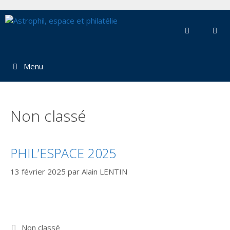
Aller
au
contenu
Menu
Non classé
PHIL’ESPACE 2025
13 février 2025
par
Alain LENTIN
Catégories
Non classé