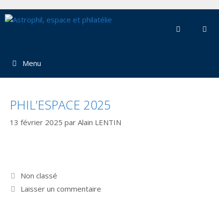
Aller
au
contenu
Menu
PHIL’ESPACE 2025
13 février 2025
par
Alain LENTIN
Catégories
Non classé
Laisser un commentaire