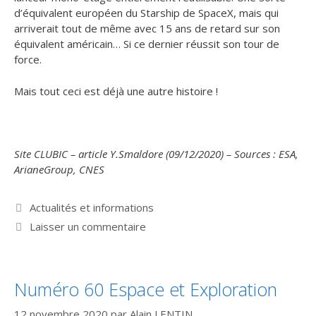
d’équivalent européen du Starship de SpaceX, mais qui
arriverait tout de même avec 15 ans de retard sur son
équivalent américain… Si ce dernier réussit son tour de
force.
Mais tout ceci est déjà une autre histoire !
Site CLUBIC – article Y.Smaldore (09/12/2020) – Sources : ESA,
ArianeGroup, CNES
Catégories
Actualités et informations
Laisser un commentaire
Numéro 60 Espace et Exploration
12 novembre 2020
par
Alain LENTIN