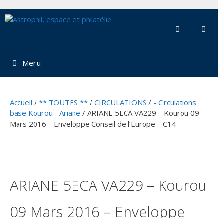
Aller
au
contenu
Menu
Accueil
/
** TOUTES **
/
CIRCULATIONS
/
- Circulations
base Kourou - Ariane
/ ARIANE 5ECA VA229 – Kourou 09
Mars 2016 – Enveloppe Conseil de l’Europe – C14
ARIANE 5ECA VA229 – Kourou
09 Mars 2016 – Enveloppe