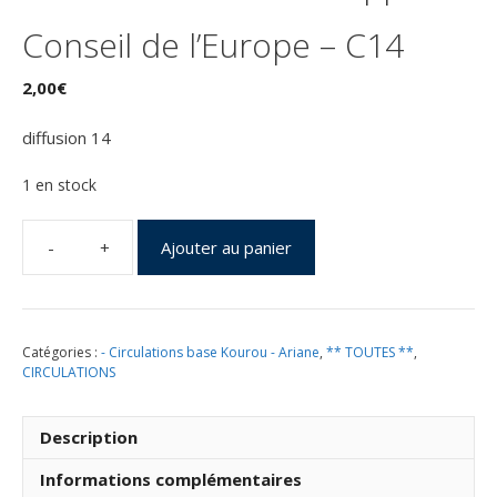
Conseil de l’Europe – C14
2,00
€
diffusion 14
1 en stock
Ajouter au panier
quantité
de
ARIANE
5ECA
Catégories :
- Circulations base Kourou - Ariane
,
** TOUTES **
,
VA229
CIRCULATIONS
–
Kourou
09
Description
Mars
2016
Informations complémentaires