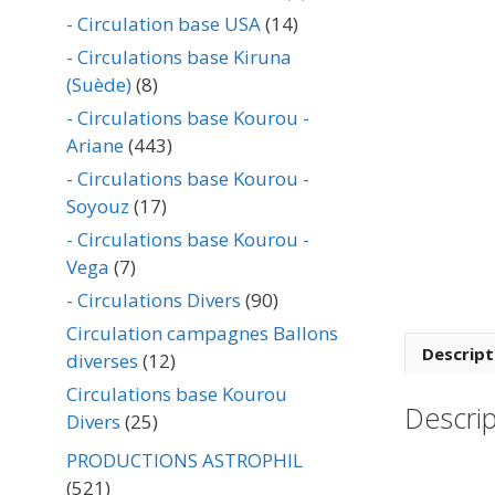
- Circulation base USA
(14)
- Circulations base Kiruna
(Suède)
(8)
- Circulations base Kourou -
Ariane
(443)
- Circulations base Kourou -
Soyouz
(17)
- Circulations base Kourou -
Vega
(7)
- Circulations Divers
(90)
Circulation campagnes Ballons
Descript
diverses
(12)
Circulations base Kourou
Descrip
Divers
(25)
PRODUCTIONS ASTROPHIL
(521)