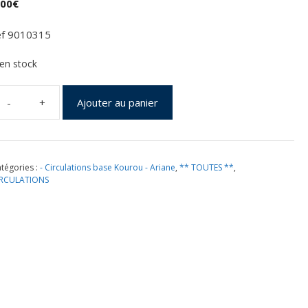
,00
€
ef 9010315
 en stock
Ajouter au panier
uantité
e
ancement
riane
tégories :
- Circulations base Kourou - Ariane
,
** TOUTES **
,
4LP
IRCULATIONS
ol
0
ourou
2/10/1993
ochette
NES