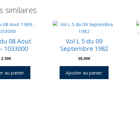
2
s similaires
e
-
C
4
 du 08 Aout
Vol L 5 du 09
– 1033000
Septembre 1982
2,50
€
30,00
€
er au panier
Ajouter au panier