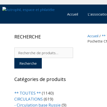
Aller
au
contenu
Accueil
L’associati
RECHERCHE
Accueil
/
**
Pochette C
Recherche
pour :
Recherche
Catégories de produits
** TOUTES **
(1140)
CIRCULATIONS
(619)
- Circulation base Russie
(9)