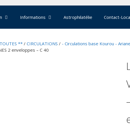
on
Informations
Astrophilatélie
Contact-Loca
 TOUTES **
/
CIRCULATIONS
/
- Circulations base Kourou - Arian
NES 2 enveloppes – C 40