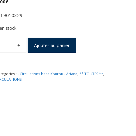
,00
€
ef 9010329
 en stock
Ajouter au panier
uantité
e
ancement
riane
tégories :
- Circulations base Kourou - Ariane
,
** TOUTES **
,
4P
IRCULATIONS
ol
32
ourou
6/09/2000
ochette
NES