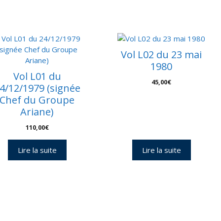
nveloppes
1
Vol L02 du 23 mai
1980
Vol L01 du
45,00
€
4/12/1979 (signée
Chef du Groupe
Ariane)
110,00
€
Lire la suite
Lire la suite