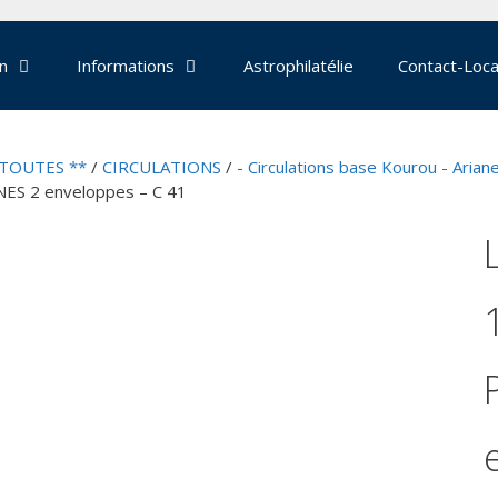
on
Informations
Astrophilatélie
Contact-Loca
 TOUTES **
/
CIRCULATIONS
/
- Circulations base Kourou - Arian
NES 2 enveloppes – C 41