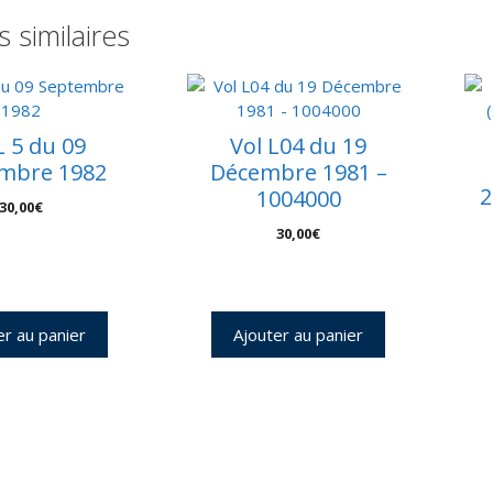
2
s similaires
e
–
C
4
L 5 du 09
Vol L04 du 19
mbre 1982
Décembre 1981 –
2
1004000
30,00
€
30,00
€
er au panier
Ajouter au panier