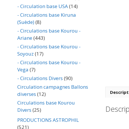
- Circulation base USA
(14)
- Circulations base Kiruna
(Suède)
(8)
- Circulations base Kourou -
Ariane
(443)
- Circulations base Kourou -
Soyouz
(17)
- Circulations base Kourou -
Vega
(7)
- Circulations Divers
(90)
Circulation campagnes Ballons
Descript
diverses
(12)
Circulations base Kourou
Descrip
Divers
(25)
PRODUCTIONS ASTROPHIL
(521)