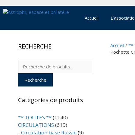
Aller
au
contenu
Accueil
L’associati
RECHERCHE
Accueil
/
**
Pochette C
Recherche
pour :
Recherche
Catégories de produits
** TOUTES **
(1140)
CIRCULATIONS
(619)
- Circulation base Russie
(9)