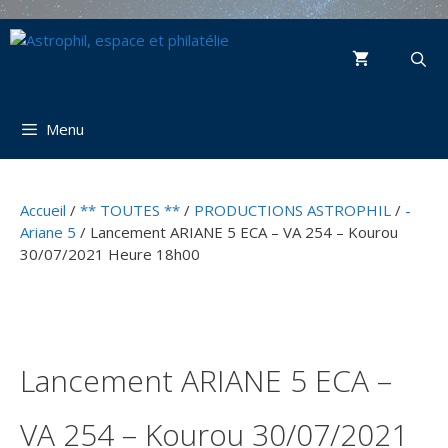
Aller
au
contenu
Menu
Accueil
/
** TOUTES **
/
PRODUCTIONS ASTROPHIL
/
-
Ariane 5
/ Lancement ARIANE 5 ECA – VA 254 – Kourou
30/07/2021 Heure 18h00
Lancement ARIANE 5 ECA –
VA 254 – Kourou 30/07/2021