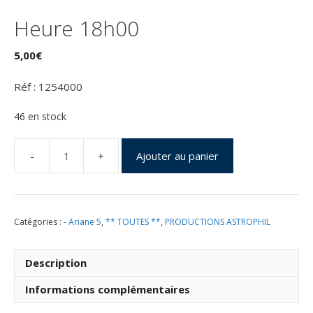
Heure 18h00
5,00
€
Réf : 1254000
46 en stock
Ajouter au panier
quantité
de
Lancement
ARIANE
Catégories :
- Ariane 5
,
** TOUTES **
,
PRODUCTIONS ASTROPHIL
5
ECA
-
Description
VA
254
Informations complémentaires
-