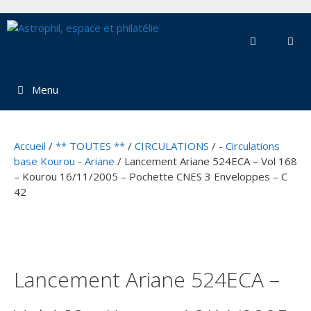
Aller
au
contenu
Menu
Accueil
/
** TOUTES **
/
CIRCULATIONS
/
- Circulations
base Kourou - Ariane
/ Lancement Ariane 524ECA – Vol 168
– Kourou 16/11/2005 – Pochette CNES 3 Enveloppes – C
42
Lancement Ariane 524ECA –