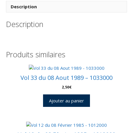
168
Description
–
Kourou
Description
16/11/2005
–
Pochette
CNES
3
Produits similaires
Enveloppes
–
C
42
Vol 33 du 08 Aout 1989 – 1033000
2,50
€
Ajouter au panier