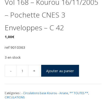
Vol 168 – Kourou 16/11/2005
– Pochette CNES 3
Enveloppes – C 42
1,00
€
ref 9010363
3 en stock
Ajouter au panier
quantité
de
Lancement
Ariane
Catégories :
- Circulations base Kourou - Ariane
,
** TOUTES **
,
524ECA
CIRCULATIONS
-
Vol