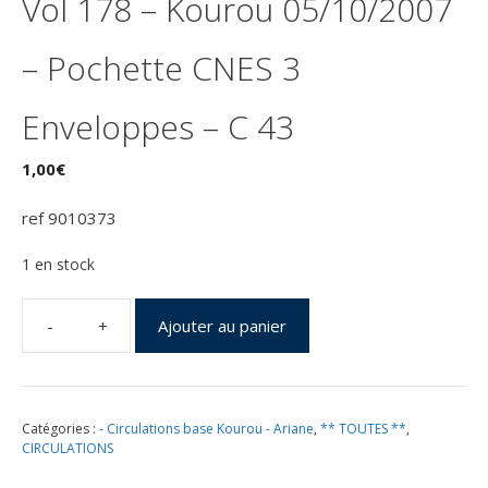
Vol 178 – Kourou 05/10/2007
– Pochette CNES 3
Enveloppes – C 43
1,00
€
ref 9010373
1 en stock
Ajouter au panier
quantité
de
Lancement
Ariane
Catégories :
- Circulations base Kourou - Ariane
,
** TOUTES **
,
534
CIRCULATIONS
GS
–