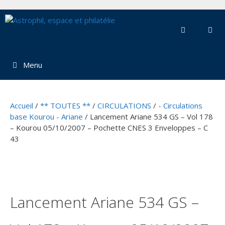
Aller
au
contenu
Menu
Accueil
/
** TOUTES **
/
CIRCULATIONS
/
- Circulations
base Kourou - Ariane
/ Lancement Ariane 534 GS – Vol 178
– Kourou 05/10/2007 – Pochette CNES 3 Enveloppes – C
43
Lancement Ariane 534 GS –