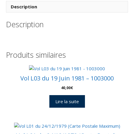
Vol
Description
178
–
Description
Kourou
05/10/2007
–
Pochette
CNES
Produits similaires
3
Enveloppes
–
C
Vol L03 du 19 Juin 1981 – 1003000
43
40,00
€
Lire la suite