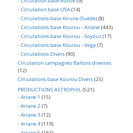
- Circulation base Russie
(9)
- Circulation base USA
(14)
- Circulations base Kiruna (Suède)
(8)
- Circulations base Kourou - Ariane
(443)
- Circulations base Kourou - Soyouz
(17)
- Circulations base Kourou - Vega
(7)
- Circulations Divers
(90)
Circulation campagnes Ballons diverses
(12)
Circulations base Kourou Divers
(25)
PRODUCTIONS ASTROPHIL
(521)
- Ariane 1
(15)
- Ariane 2
(7)
- Ariane 3
(12)
- Ariane 4
(119)
- Ariane 5
(163)