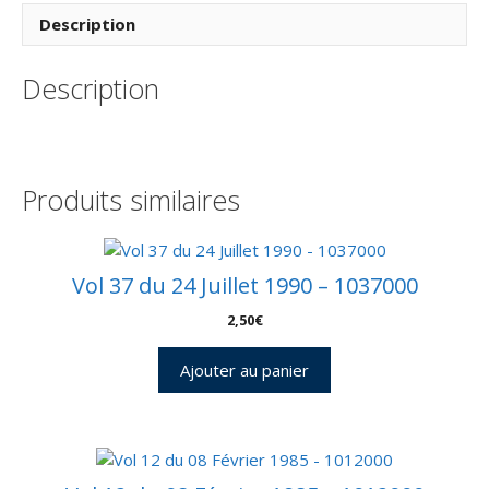
Vol
Description
183
–
Description
Kourou
12/06/2008
–
Pochette
CNES
Produits similaires
3
Enveloppes
–
C
Vol 37 du 24 Juillet 1990 – 1037000
43
2,50
€
Ajouter au panier