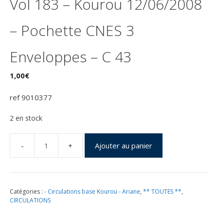
Vol 183 – Kourou 12/06/2008
– Pochette CNES 3
Enveloppes – C 43
1,00
€
ref 9010377
2 en stock
Ajouter au panier
quantité
de
Lancement
Ariane
Catégories :
- Circulations base Kourou - Ariane
,
** TOUTES **
,
539
CIRCULATIONS
ECA
–