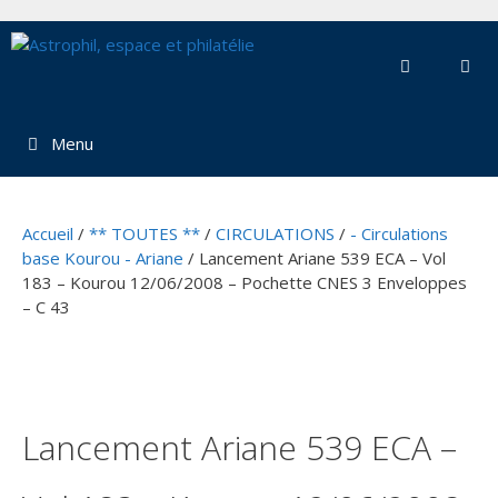
Aller
au
contenu
Menu
Accueil
/
** TOUTES **
/
CIRCULATIONS
/
- Circulations
base Kourou - Ariane
/ Lancement Ariane 539 ECA – Vol
183 – Kourou 12/06/2008 – Pochette CNES 3 Enveloppes
– C 43
Lancement Ariane 539 ECA –